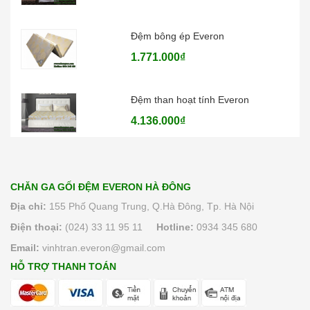
Đệm bông ép Everon
1.771.000₫
Đệm than hoạt tính Everon
4.136.000₫
Đệm lò xo Everon Pocket pops
6.370.000₫
CHĂN GA GỐI ĐỆM EVERON HÀ ĐÔNG
Địa chỉ:
155 Phố Quang Trung, Q.Hà Đông, Tp. Hà Nội
Điện thoại:
(024) 33 11 95 11
Hotline:
0934 345 680
Email:
vinhtran.everon@gmail.com
HỖ TRỢ THANH TOÁN