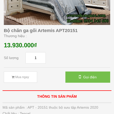
Bộ chăn ga gối Artemis APT20151
Thương hiệu :
13.930.000₫
Số lượng
Gọi điện
Mua ngay
THÔNG TIN SẢN PHẨM
Đệm bông ép Artemis
6.200.000₫
Mã sản phẩm : APT - 20151 thuộc bộ sưu tập Artemis 2020
Chất liệu : Tencel