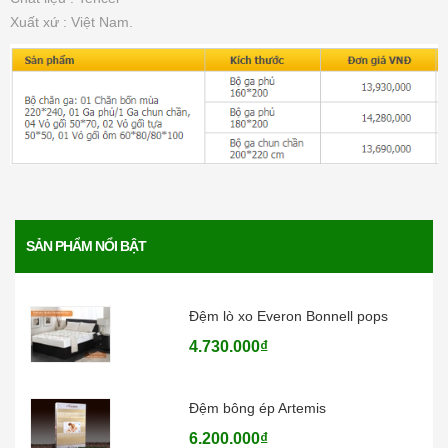
Xuất xứ : Việt Nam.
Đệm bông ép Everon
1.771.000₫
Đệm than hoạt tính Everon
4.136.000₫
Đệm lò xo Everon Pocket pops
SẢN PHẨM NỔI BẬT
6.370.000₫
Đệm lò xo Everon Bonnell pops
4.730.000₫
Đệm bông ép Artemis
6.200.000₫