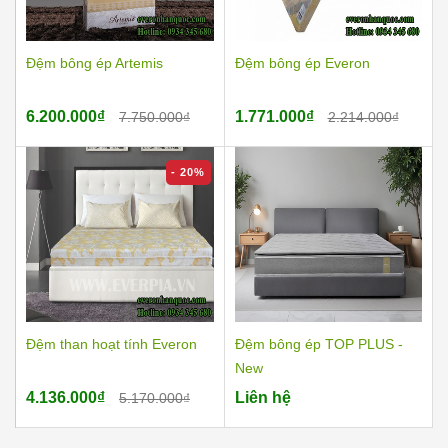
Đệm bông ép Artemis
Đệm bông ép Everon
6.200.000₫
1.771.000₫
7.750.000₫
2.214.000₫
- 20%
Đệm than hoạt tính Everon
Đệm bông ép TOP PLUS -
New
4.136.000₫
Liên hệ
5.170.000₫