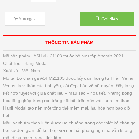
Gọi điện
Mua ngay
THÔNG TIN SẢN PHẨM
Mã sản phẩm : ASHM - 21103 thuộc bộ sưu tập Artemis 2021
Chất liệu : Hanji Modal
Xuất xứ : Việt Nam.
Mô tả: Bộ chăn ga ASHM21103 được lấy cảm hứng từ Thần Vệ nữ
Venus, là vị thần của tình yêu, cái đẹp, bảo vệ nữ quyền. Đây là sự
kết hợp tuyệt vời giữa chất liệu – màu sắc – họa tiết. Những bông
hoa lồng ghép trong ren trắng nổi bật trên nền vải xanh tím than
Hanji Modal tạo nên một tổng thể mềm mại, hài hòa hơn bao giờ
hết.
Màu xanh tím than luôn được ưa chuộng trong các thiết kế chăn ga
Đệm bông ép Artemis
bởi sự đơn giản, dễ kết hợp với nội thất phòng ngủ mà vẫn không
mất đi sự sang trọng, lịch lãm.