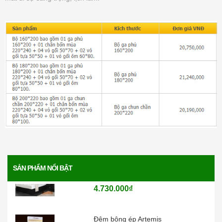
6.200.000₫
Đệm bông ép Everon
1.771.000₫
Đệm than hoạt tính Everon
4.136.000₫
Đệm lò xo Everon Pocket pops
6.370.000₫
Đệm lò xo Everon Bonnell pops
SẢN PHẨM NỔI BẬT
4.730.000₫
Đệm bông ép Artemis