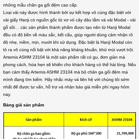
những mẫu chăn ga gối đệm cao cấp.
Loại vải này được hình thành bởi sự kết hợp vô cùng đặc biệt với
vải giấy Hanji có nguồn gốc từ xơ vỏ cây dâu tằm và vải Modal - vải
gỗ sồi… các sản phẩm thành phẩm được tạo nên từ Hanji Modal
đều có độ bền về màu sắc, kết cấu, giúp người dùng cảm nhận rõ
độ nhẹ, mềm, mịn, mướt khi sử dụng. Đặc biệt là Hanji Modal còn
tỏ ra vô cùng nổi bật với khả năng kháng khuẩn, khử mùi vượt trội.
Artemis ASHM 23104 là một sản phẩm rất có gu, đơn giản mà
phong cách, hứa hẹn sẽ khiến cho khách hàng có thể hài lòng. Nếu
bạn cảm thấy Artemis ASHM 23104 mà bộ chăn ga gối đệm mà
mình đang tìm kiếm. Hãy nhấc máy và liên hệ với chúng tôi sớm
nhất để được tư vấn, hỗ trợ và nhận báo giá miễn phí ngay hôm
nay.
Bảng giá sản phẩm