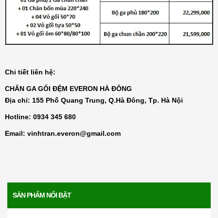
Đệm bông ép Artemis
6.200.000₫
Đệm bông ép Everon
1.771.000₫
Chi tiết liên hệ:
CHĂN GA GỐI ĐỆM EVERON HÀ ĐÔNG
Đệm than hoạt tính Everon
Địa chỉ: 155 Phố Quang Trung, Q.Hà Đông, Tp. Hà Nội
4.136.000₫
Hotline:
0934 345 680
Email:
vinhtran.everon@gmail.com
Đệm lò xo Everon Pocket pops
6.370.000₫
Đệm lò xo Everon Bonnell pops
4.730.000₫
SẢN PHẨM NỔI BẬT