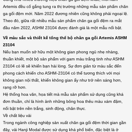
Artemis đều cố gắng tung ra thị trường những mẫu sản phẩm chăn
ga gối đệm mới. Năm 2022 đương nhiên cũng không phải ngoại lệ.
Theo đó, giữa rất nhiều mẫu sản phẩm chăn ga gối đệm ra mắt
đầu năm 2022, ASHM 23104 được đánh giá là một mẫu nổi bật.
Về màu sắc và thiết kế tổng thể bộ chăn ga gối Artemis ASHM
23104
Nếu bạn muốn sở hữu một không gian phong ngủ nhẹ nhàng,
thuần khiết, một bộ sản phẩm với gam màu trắng tinh như ASHM
23104 có lẽ sẽ khiến bạn hài lòng. Sự đơn giản từ màu sắc đến
phong cách khiến cho ASHM-23104 có thể tương thích với mọi
không gian nội thất, khiến không gian ấy như trở nên sáng hơn,
rạng rỡ hơn.
Hệ thống hoa văn, họa tiết mà mẫu sản phẩm sử dụng cũng khá
đơn thuần, chỉ là hình ảnh những bông hoa thêu màu xám đậm,
nổi bật trên nền trắng, sinh động, chân thực.
Về chất liệu vải
Trong ngành công nghiệp sản xuất chăn ga gối đệm thời gian gần
đây, vải Hanji Modal được sử dụng khá phổ biến, đặc biệt là ở