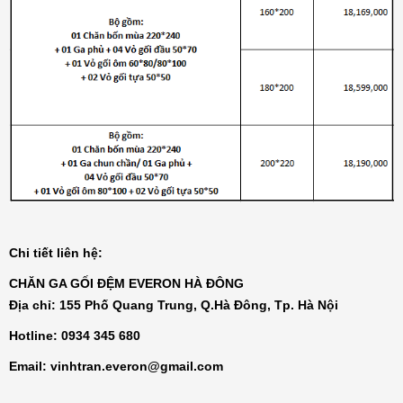
Đệm bông ép Artemis
6.200.000₫
Đệm bông ép Everon
1.771.000₫
Đệm than hoạt tính Everon
Chi tiết liên hệ:
4.136.000₫
CHĂN GA GỐI ĐỆM EVERON HÀ ĐÔNG
Địa chỉ: 155 Phố Quang Trung, Q.Hà Đông, Tp. Hà Nội
Đệm lò xo Everon Pocket pops
Hotline:
0934 345 680
6.370.000₫
Email:
vinhtran.everon@gmail.com
Đệm lò xo Everon Bonnell pops