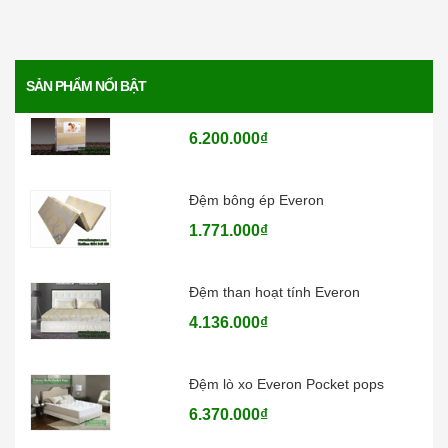
4.730.000₫
SẢN PHẨM NỔI BẬT
Đệm bông ép Artemis
6.200.000₫
Đệm bông ép Everon
1.771.000₫
Đệm than hoạt tính Everon
4.136.000₫
Đệm lò xo Everon Pocket pops
6.370.000₫