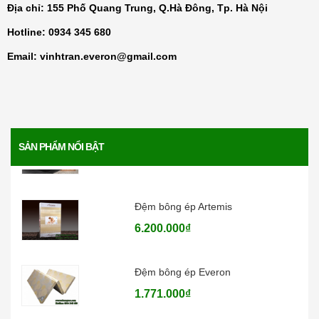
Đệm than hoạt tính Everon
Địa chỉ: 155 Phố Quang Trung, Q.Hà Đông, Tp. Hà Nội
4.136.000₫
Hotline:
0934 345 680
Email:
vinhtran.everon@gmail.com
Đệm lò xo Everon Pocket pops
6.370.000₫
Đệm lò xo Everon Bonnell pops
SẢN PHẨM NỔI BẬT
4.730.000₫
Đệm bông ép Artemis
6.200.000₫
Đệm bông ép Everon
1.771.000₫