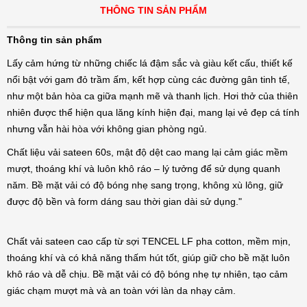
THÔNG TIN SẢN PHẨM
Thông tin sản phẩm
Lấy cảm hứng từ những chiếc lá đậm sắc và giàu kết cấu, thiết kế
nổi bật với gam đỏ trầm ấm, kết hợp cùng các đường gân tinh tế,
như một bản hòa ca giữa mạnh mẽ và thanh lịch. Hơi thở của thiên
nhiên được thể hiện qua lăng kính hiện đại, mang lại vẻ đẹp cá tính
nhưng vẫn hài hòa với không gian phòng ngủ.
Chất liệu vải sateen 60s, mật độ dệt cao mang lại cảm giác mềm
mượt, thoáng khí và luôn khô ráo – lý tưởng để sử dụng quanh
năm. Bề mặt vải có độ bóng nhẹ sang trọng, không xù lông, giữ
được độ bền và form dáng sau thời gian dài sử dụng."
Chất vải sateen cao cấp từ sợi TENCEL LF pha cotton, mềm mịn,
thoáng khí và có khả năng thấm hút tốt, giúp giữ cho bề mặt luôn
khô ráo và dễ chịu. Bề mặt vải có độ bóng nhẹ tự nhiên, tạo cảm
giác chạm mượt mà và an toàn với làn da nhạy cảm.