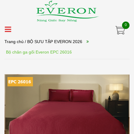
0
Trang chủ
/ BỘ SƯU TẬP EVERON 2026
Bộ chăn ga gối Everon EPC 26016