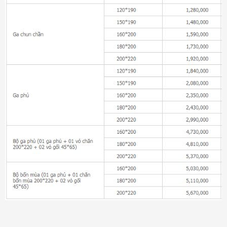
Đệm bông ép Artemis
6.200.000₫
Đệm bông ép Everon
1.771.000₫
Đệm than hoạt tính Everon
4.136.000₫
Đệm lò xo Everon Pocket pops
6.370.000₫