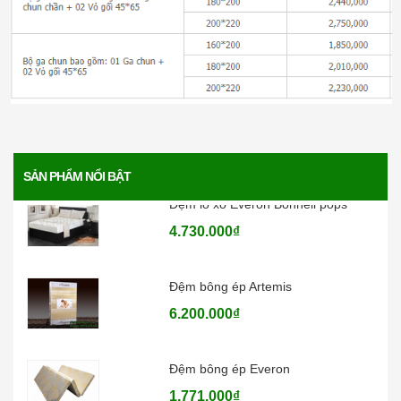
Đệm than hoạt tính Everon
4.136.000₫
Đệm lò xo Everon Pocket pops
6.370.000₫
SẢN PHẨM NỔI BẬT
Đệm lò xo Everon Bonnell pops
4.730.000₫
Đệm bông ép Artemis
6.200.000₫
Đệm bông ép Everon
1.771.000₫