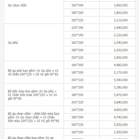
Đệm bông ép Artemis
6.200.000₫
Đệm bông ép Everon
1.771.000₫