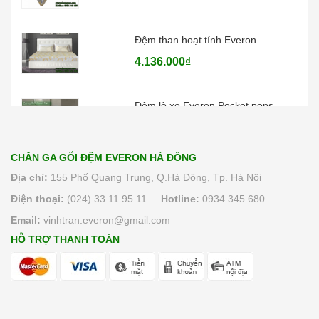
Đệm than hoạt tính Everon
4.136.000₫
Đệm lò xo Everon Pocket pops
6.370.000₫
CHĂN GA GỐI ĐỆM EVERON HÀ ĐÔNG
Địa chỉ:
155 Phố Quang Trung, Q.Hà Đông, Tp. Hà Nội
Điện thoại:
(024) 33 11 95 11
Hotline:
0934 345 680
Email:
vinhtran.everon@gmail.com
HỖ TRỢ THANH TOÁN