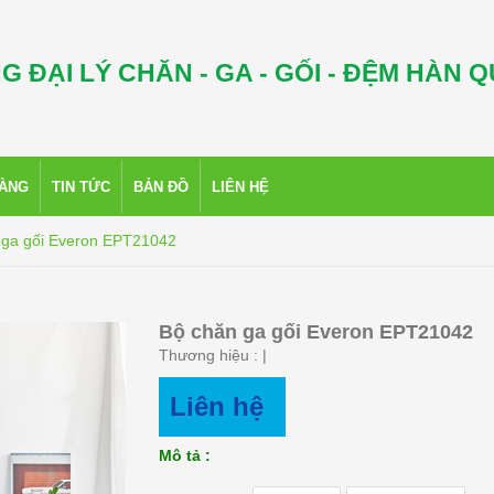
G ĐẠI LÝ CHĂN - GA - GỐI - ĐỆM HÀN 
HÀNG
TIN TỨC
BẢN ĐỒ
LIÊN HỆ
 ga gối Everon EPT21042
Bộ chăn ga gối Everon EPT21042
Thương hiệu :
|
Liên hệ
Mô tả :