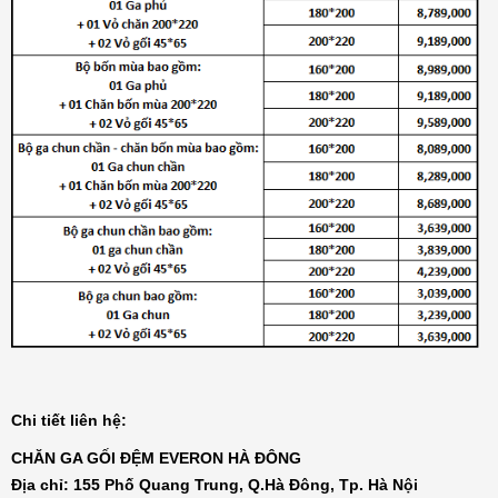
Đệm bông ép Artemis
6.200.000₫
Đệm bông ép Everon
1.771.000₫
Đệm than hoạt tính Everon
4.136.000₫
Chi tiết liên hệ:
CHĂN GA GỐI ĐỆM EVERON HÀ ĐÔNG
Đệm lò xo Everon Pocket pops
Địa chỉ: 155 Phố Quang Trung, Q.Hà Đông, Tp. Hà Nội