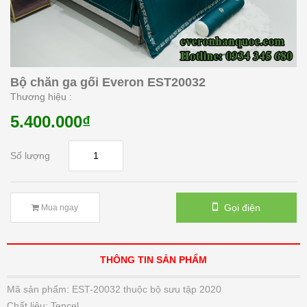
Bộ chăn ga gối Everon EST20032
Thương hiệu :
5.400.000₫
Số lượng
Gọi điện
Mua ngay
THÔNG TIN SẢN PHẨM
Mã sản phẩm: EST-20032 thuộc bộ sưu tập 2020
Chất liệu: Tencel