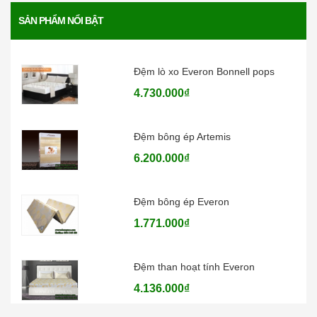
Đệm lò xo Everon Pocket pops
SẢN PHẨM NỔI BẬT
6.370.000₫
Đệm lò xo Everon Bonnell pops
4.730.000₫
Đệm bông ép Artemis
6.200.000₫
Đệm bông ép Everon
1.771.000₫
Đệm than hoạt tính Everon
4.136.000₫