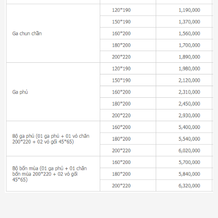
Đệm bông ép Artemis
6.200.000₫
Đệm bông ép Everon
1.771.000₫
Đệm than hoạt tính Everon
4.136.000₫