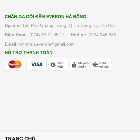
Đệm lò xo Everon Pocket pops
6.370.000₫
CHĂN GA GỐI ĐỆM EVERON HÀ ĐÔNG
Địa chỉ:
155 Phố Quang Trung, Q.Hà Đông, Tp. Hà Nội
Điện thoại:
(024) 33 11 95 11
Hotline:
0934 345 680
Email:
vinhtran.everon@gmail.com
HỖ TRỢ THANH TOÁN
TRANG CHỦ