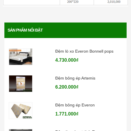
4.136.000₫
Đệm lò xo Everon Pocket pops
SẢN PHẨM NỔI BẬT
6.370.000₫
Đệm lò xo Everon Bonnell pops
4.730.000₫
Đệm bông ép Artemis
6.200.000₫
Đệm bông ép Everon
1.771.000₫