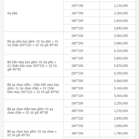
Đệm bông ép Artemis
6.200.000₫
Đệm bông ép Everon
1.771.000₫
Đệm than hoạt tính Everon