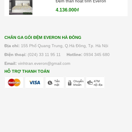
Đệm than hoạt tính Everon
4.136.000₫
Đệm lò xo Everon Pocket pops
6.370.000₫
CHĂN GA GỐI ĐỆM EVERON HÀ ĐÔNG
Địa chỉ:
155 Phố Quang Trung, Q.Hà Đông, Tp. Hà Nội
Điện thoại:
(024) 33 11 95 11
Hotline:
0934 345 680
Email:
vinhtran.everon@gmail.com
HỖ TRỢ THANH TOÁN