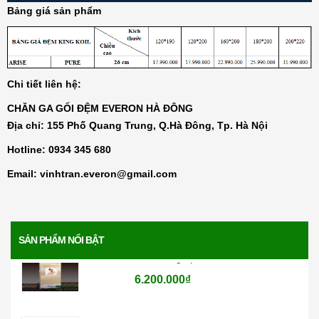
Bảng giá sản phẩm
Đệm than hoạt tính Everon
4.136.000₫
Chi tiết liên hệ:
CHĂN GA GỐI ĐỆM EVERON HÀ ĐÔNG
Đệm lò xo Everon Pocket pops
Địa chỉ: 155 Phố Quang Trung, Q.Hà Đông, Tp. Hà Nội
6.370.000₫
Hotline:
0934 345 680
Email:
vinhtran.everon@gmail.com
Đệm lò xo Everon Bonnell pops
4.730.000₫
SẢN PHẨM NỔI BẬT
Đệm bông ép Artemis
6.200.000₫
Đệm bông ép Everon