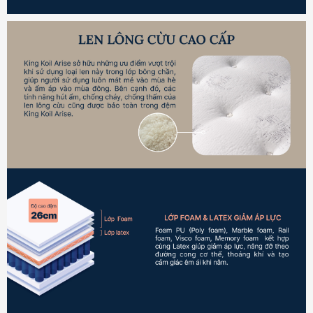
Đệm bông ép Artemis
6.200.000₫
Đệm bông ép Everon
1.771.000₫