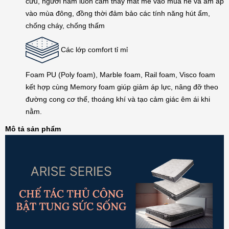
cừu, người nằm luôn cảm thấy mát mẻ vào mùa hè và ấm áp
vào mùa đông, đồng thời đảm bảo các tính năng hút ẩm,
chống cháy, chống thấm
Các lớp comfort tỉ mỉ
Foam PU (Poly foam), Marble foam, Rail foam, Visco foam
kết hợp cùng Memory foam giúp giảm áp lực, nâng đỡ theo
đường cong cơ thể, thoáng khí và tạo cảm giác êm ái khi
nằm.
Mô tả sản phẩm