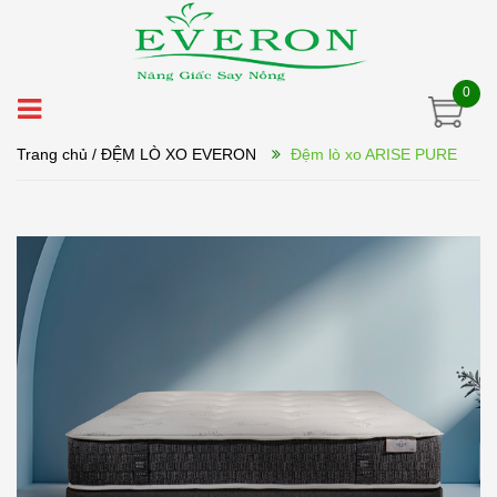
0
Trang chủ
/ ĐỆM LÒ XO EVERON
Đệm lò xo ARISE PURE