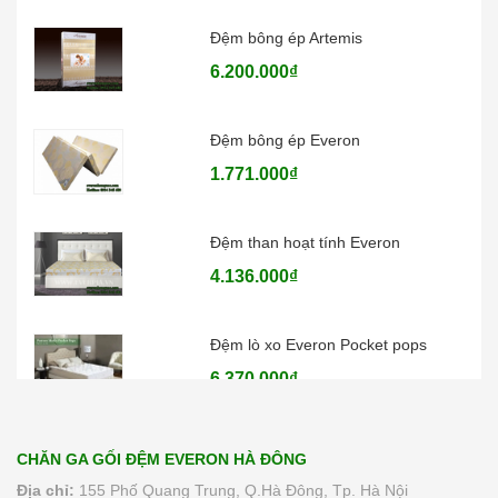
Đệm bông ép Artemis
6.200.000₫
Đệm bông ép Everon
1.771.000₫
Đệm than hoạt tính Everon
4.136.000₫
Đệm lò xo Everon Pocket pops
6.370.000₫
CHĂN GA GỐI ĐỆM EVERON HÀ ĐÔNG
Địa chỉ:
155 Phố Quang Trung, Q.Hà Đông, Tp. Hà Nội