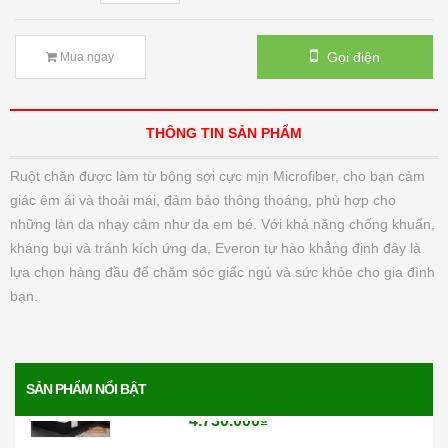
Đệm bông ép Artemis
6.200.000₫
Gọi điện
Mua ngay
Đệm bông ép Everon
THÔNG TIN SẢN PHẨM
1.771.000₫
Ruột chăn được làm từ bông sợi cực mịn Microfiber, cho bạn cảm
Đệm than hoạt tính Everon
giác êm ái và thoải mái, đảm bảo thông thoáng, phù hợp cho
những làn da nhạy cảm như da em bé. Với khả năng chống khuẩn,
4.136.000₫
kháng bụi và tránh kích ứng da, Everon tự hào khẳng định đây là
lựa chọn hàng đầu để chăm sóc giấc ngủ và sức khỏe cho gia đình
Đệm lò xo Everon Pocket pops
bạn.
6.370.000₫
Đệm lò xo Everon Bonnell pops
SẢN PHẨM NỔI BẬT
4.730.000₫