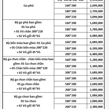
Đệm bông ép Artemis
6.200.000₫
Đệm bông ép Everon