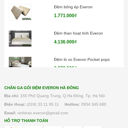
Đệm bông ép Everon
1.771.000₫
Đệm than hoạt tính Everon
4.136.000₫
Đệm lò xo Everon Pocket pops
6.370.000₫
CHĂN GA GỐI ĐỆM EVERON HÀ ĐÔNG
Địa chỉ:
155 Phố Quang Trung, Q.Hà Đông, Tp. Hà Nội
Điện thoại:
(024) 33 11 95 11
Hotline:
0934 345 680
Email:
vinhtran.everon@gmail.com
HỖ TRỢ THANH TOÁN