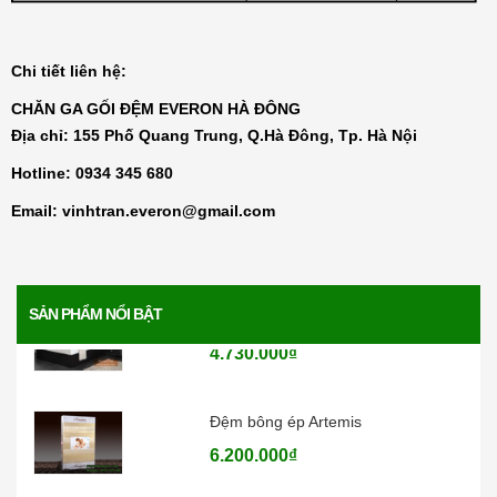
1.771.000₫
Chi tiết liên hệ:
Đệm than hoạt tính Everon
CHĂN GA GỐI ĐỆM EVERON HÀ ĐÔNG
4.136.000₫
Địa chỉ: 155 Phố Quang Trung, Q.Hà Đông, Tp. Hà Nội
Hotline:
0934 345 680
Đệm lò xo Everon Pocket pops
Email:
vinhtran.everon@gmail.com
6.370.000₫
Đệm lò xo Everon Bonnell pops
SẢN PHẨM NỔI BẬT
4.730.000₫
Đệm bông ép Artemis
6.200.000₫