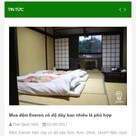
TIN TỨC
Mua đệm Everon có độ dày bao nhiêu là phù hợp
Tran Quoc Vinh
01/ 06/ 2017
Đệm Everon hiện nay có độ dày 5cm, 9cm, 15cm, 18cm? Nên chọn