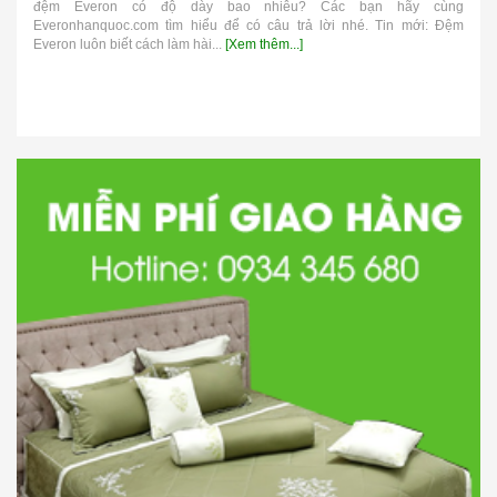
đệm Everon có độ dày bao nhiêu? Các bạn hãy cùng
Everonhanquoc.com tìm hiểu để có câu trả lời nhé. Tin mới: Đệm
Everon luôn biết cách làm hài...
[Xem thêm...]