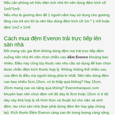
Nếu căn phòng sở hữu diện tích nhỏ thì nên dùng đệm kích cỡ
1m5*1m9.
Nếu như là giường đơn để 1 người nằm hay sử dụng cho giường
tầng của trẻ em thì ta nên tiêu dùng đệm kích cỡ 1m * 1 m9 hoặc
đệm 1m2 x 1m9.
Cách mua đệm Everon trải trực tiếp lên
sàn nhà
Đối mang các gia đình không dùng đệm mà trải trực tiếp đệm
xuống nền nhà thì nên chọn chiều cao
đệm Everon
khoảng bao
nhiêu. Điều này cũng tùy thuộc vào nhu cầu sử dụng để bạn chọn
được chiếc đệm kích thước hợp lý. Không những thế chiều cao
của đệm là điều mà người dùng phải lo nhất. Nên tiêu dùng đệm
cao bao nhiêu 5cm,10cm, có bị thấp quá không? Hay 15cm,
20cm mang cao và nặng quá không? Everonhanquoc.com
khuyên bạn nên chọn đệm với độ dày là 9cm hoặc 15cm vì ở độ
dày này khá hợp lý về hình thức và thuận lợi cho việc vệ sinh
đệm, lau chùi sàn nhà (bạn phải dựng đệm lên hay gập chúng
lại). Kích thước Đệm Everon càng cao thì trọng lượng càng nặng