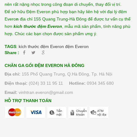
nên rất nặng nhọc trong công đoạn di chuyển, thay đổi vị trí.
Để sở hữu Đệm Everon phù hợp bạn hãy liên hệ với
đại lý đệm
Evero
n
địa chỉ 155 Quang Trung-Hà Đông để được tư vấn cụ thể
hơn
kích thước đệm Everon
, mẫu mã sản phẩm, tính năng phù
hợp. Chúc các bạn chọn được sản phẩm ưng ý.
TAGS
:
kích thước đệm Everon
đệm Everon
Share :
CHĂN GA GỐI ĐỆM EVERON HÀ ĐÔNG
Địa chỉ:
155 Phố Quang Trung, Q.Hà Đông, Tp. Hà Nội
Điện thoại:
(024) 33 11 95 11
Hotline:
0934 345 680
Email:
vinhtran.everon@gmail.com
HỖ TRỢ THANH TOÁN