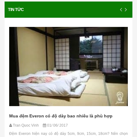
TIN TỨC
Mua đệm Everon có độ dày bao nhiêu là phù hợp
Tran Quoc Vinh
01/ 06/ 2017
Đệm Everon hiện nay có độ dày 5cm, 9cm, 15cm, 18cm? Nên chọn