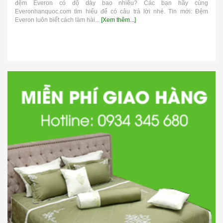
đệm Everon có độ dày bao nhiêu? Các bạn hãy cùng
Everonhanquoc.com tìm hiểu để có câu trả lời nhé. Tin mới: Đệm
Everon luôn biết cách làm hài...
[Xem thêm...]