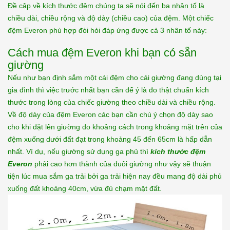
Đề cập về kích thước đệm chúng ta sẽ nói đến ba nhân tố là
chiều dài, chiều rộng và độ dày (chiều cao) của đệm. Một chiếc
đệm Everon phù hợp đòi hỏi đáp ứng được cả 3 nhân tố này:
Cách mua đệm Everon khi bạn có sẵn
giường
Nếu như bạn định sắm một cái đệm cho cái giường đang dùng tại
gia đình thì việc trước nhất bạn cần để ý là đo thật chuẩn kích
thước trong lòng của chiếc giường theo chiều dài và chiều rộng.
Về độ dày của đệm Everon các bạn cần chú ý chọn độ dày sao
cho khi đặt lên giường đo khoảng cách trong khoảng mặt trên của
đệm xuống dưới đất đạt trong khoảng 45 đến 65cm là hấp dẫn
nhất. Ví dụ, nếu giường sử dụng ga phủ thì
kích thước đệm
Everon
phải cao hơn thành của đuôi giường như vậy sẽ thuận
tiện lúc mua sắm ga trải bởi ga trải hiện nay đều mang độ dài phủ
xuống đất khoảng 40cm, vừa đủ chạm mặt đất.