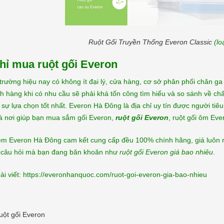
Ruột Gối Truyền Thống Everon Classic
(lo
hỉ mua ruột gối Everon
 trường hiệu nay có không ít đại lý, cửa hàng, cơ sở phân phối chăn 
h hàng khi có nhu cầu sẽ phải khá tốn công tìm hiểu và so sánh về c
sự lựa chọn tốt nhất. Everon Hà Đông là địa chỉ uy tín được người tiêu
là nơi giúp bạn mua sắm gối Everon,
ruột gối Everon
, ruột gối ôm Ev
ệm Everon Hà Đông cam kết cung cấp đều 100% chính hãng, giá luôn rẻ
p câu hỏi mà bạn đang băn khoăn như
ruột gối Everon giá bao nhiêu
.
i viết: https://everonhanquoc.com/ruot-goi-everon-gia-bao-nhieu
uột gối Everon