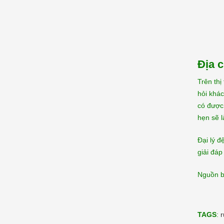
Địa c
Trên thị
hỏi khác
có được 
hẹn sẽ 
Đại lý đ
giải đá
Nguồn bà
TAGS
:
r