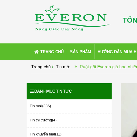
TỔN
TRANG CHỦ
SẢN PHẨM
HƯỚNG DẪN MUA 
Trang chủ
/
Tin mới
Ruột gối Everon giá bao nhiê
DANH MỤC TIN TỨC
Tin mới(336)
Tin thị trường(4)
Tin khuyến mại(11)