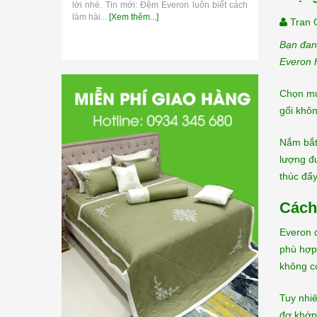
lời nhé. Tin mới: Đệm Everon luôn biết cách
thương hiệu 
làm hài...
[Xem thêm...]
Tran 
Bạn đan
Everon H
Chọn mua
gối khô
Nắm bắt 
lượng đư
thúc đẩ
Cách
Everon đ
phù hợp 
không có
Tuy nhiê
đơ khớp 