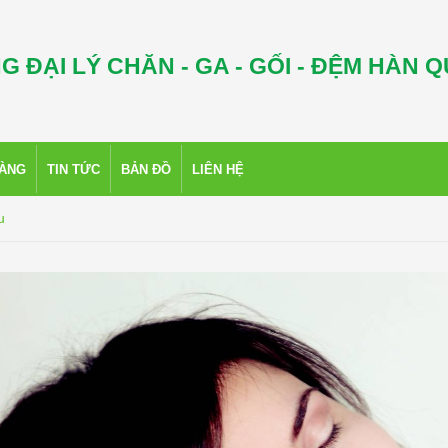
G ĐẠI LÝ CHĂN - GA - GỐI - ĐỆM HÀN 
HÀNG
TIN TỨC
BẢN ĐỒ
LIÊN HỆ
u