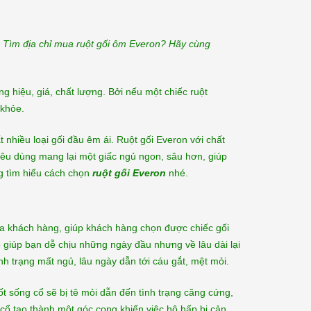
đoạn sản xuất đệm bông ép...
[Xem thêm...]
? Tìm địa chỉ mua ruột gối ôm Everon? Hãy cùng
 hiệu, giá, chất lượng. Bởi nếu một chiếc ruột
 khỏe.
 nhiều loại gối đầu êm ái. Ruột gối Everon với chất
êu dùng mang lại một giấc ngủ ngon, sâu hơn, giúp
g tìm hiểu cách chọn
ruột gối Everon
nhé.
của khách hàng, giúp khách hàng chọn được chiếc gối
 giúp bạn dễ chịu những ngày đầu nhưng về lâu dài lại
nh trạng mất ngủ, lâu ngày dẫn tới cáu gắt, mệt mỏi.
t sống cổ sẽ bị tê mỏi dẫn đến tình trạng căng cứng,
cổ tạo thành một góc cong khiến việc hô hấp bị cản