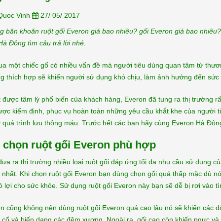
chăn ga...
[Xem thêm...]
Quoc Vinh
27/ 05/ 2017
g băn khoăn ruột gối Everon giá bao nhiêu? gối Everon giá bao nhiêu
à Đông tìm câu trả lời nhé.
 một chiếc gố có nhiều vấn đề mà người tiêu dùng quan tâm từ thương
ng thích hợp sẽ khiến người sử dụng khó chịu, làm ảnh hưởng đến sức
được tâm lý phổ biến của khách hàng, Everon đã tung ra thị trường rất
ợc kiểm định, phục vụ hoàn toàn những yêu cầu khắt khe của người ti
y quá trình lưu thông máu. Trước hết các bạn hãy cùng Everon Hà Đôn
 chọn ruột gối Everon phù hợp
ưa ra thị trường nhiều loại ruột gối đáp ứng tối đa nhu cầu sử dụng 
nhất. Khi chọn ruột gối Everon bạn đùng chọn gối quá thấp mặc dù nó
 lợi cho sức khỏe. Sử dụng ruột gối Everon này bạn sẽ dễ bị rơi vào tì
n cũng không nên dùng ruột gối Everon quá cao lâu nó sẽ khiến các đố
cổ và biến dạng các đệm xương. Ngoài ra, gối cao còn khiến ngực và 