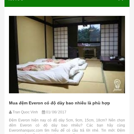
Mua đệm Everon có độ dày bao nhiêu là phù hợp
Tran Quoc Vinh
01/ 06/ 2017
Đệm Everon hiện nay có độ dày 5cm, 9cm, 15cm, 18cm? Nên chọn
đệm Everon có độ dày bao nhiêu? Các bạn hãy cùng
Everonhanquoc.com tìm hiểu để có câu trả lời nhé. Tin mới: Đệm