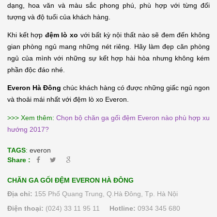
dạng, hoa văn và màu sắc phong phú, phù hợp với từng đối 
tượng và độ tuổi của khách hàng.
Khi kết hợp 
đệm lò xo 
với bất kỳ nội thất nào sẽ đem đến không 
gian phòng ngủ mang những nét riêng. Hãy làm đẹp căn phòng 
ngủ của mình với những sự kết hợp hài hòa nhưng không kém 
phần độc đáo nhé.
Everon Hà Đông 
chúc khách hàng có được những giấc ngủ ngon 
và thoải mái nhất với đệm lò xo Everon.
>>> Xem thêm:
Chọn bộ chăn ga gối đệm Everon nào phù hợp xu
hướng 2017?
TAGS
:
everon
Share :
CHĂN GA GỐI ĐỆM EVERON HÀ ĐÔNG
Địa chỉ:
155 Phố Quang Trung, Q.Hà Đông, Tp. Hà Nội
Điện thoại:
(024) 33 11 95 11
Hotline:
0934 345 680