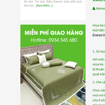
lời nhé. Tin mới: Đệm Everon luôn biết cách
thương hiệu 
làm hài...
[Xem thêm...]
Admi
Mùa hè ở
Everon 
1. Sử dụ
Với một 
mùa hè. 
bị thuận
quạt trần
2. Che cá
Chức năn
mọi nơi 
cửa ở ph