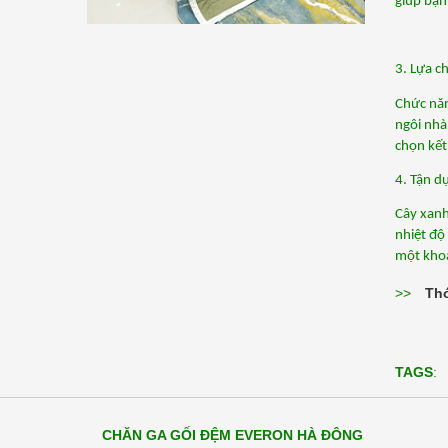
giúp bạn
3. Lựa c
Chức năn
ngôi nhà
chọn kết
4. Tận d
Cây xanh
nhiệt độ
một khoả
>>
Thó
TAGS
:
CHĂN GA GỐI ĐỆM EVERON HÀ ĐÔNG