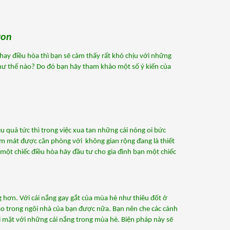
đoạn sản xuất đệm bông ép...
[Xem thêm...]
ron 
ay điều hòa thì bạn sẽ cảm thấy rất khó chịu với những 
thời tiết này. Những gia đình mà không có điều kiện mua điều hòa thì họ phải làm như thế nào? Do đó bạn hãy tham khảo một số ý kiến của 
 quả tức thì trong việc xua tan những cái nóng oi bức 
àm mát được căn phòng với  không gian rộng đang là thiết 
một chiếc điều hòa hãy đầu tư cho gia đình bạn một chiếc 
hơn. Với cái nắng gay gắt của mùa hè như thiêu đốt ở 
ào trong ngôi nhà của bạn được nữa. Bạn nên che các cánh 
mặt với những cái nắng trong mùa hè. Biện pháp này sẽ 