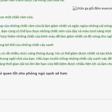
 phần nào tránh được cái nóng của mùa hè. 
họn một chiếc rèm cửa.
g của những chiếc rèm cửa là làm giảm nhiệt và ngăn ngừa những cái nóng 
. Bạn cũng có thể lựa chọn những chiếc rèm cửa dày và màu tươi sáng một c
 hợp thêm những chiếc của kính màu để làm giảm nhiệt và độ nóng cho ngô
ụng lợi thế của những chiếc cây xanh
 có rất nhiều chức năng thông dụng: Nó có thể giảm được nhiệt và tạo khô
 trong ngôi nhà của bạn. Nếu bạn muốn trồng những chiếc cây xanh này để tậ
ng thời gian dài nó lớn lên bạn vừa tiết kiệm được nhiều tiện ích và làm c
i quen tốt cho phòng ngủ sạch sẽ hơn