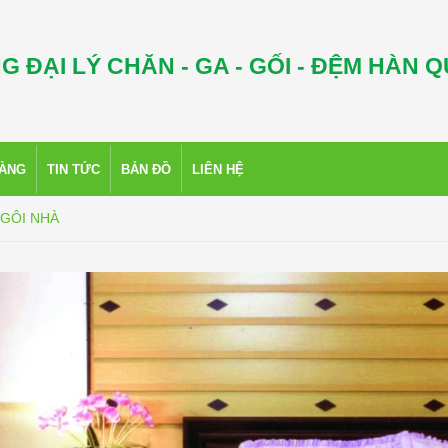
G ĐẠI LÝ CHĂN - GA - GỐI - ĐỆM HÀN 
HÀNG
TIN TỨC
BẢN ĐỒ
LIÊN HỆ
GÔI NHÀ