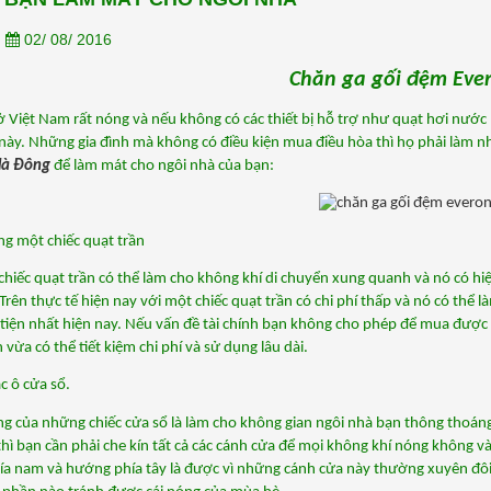
chăn ga...
[Xem thêm...]
n
02/ 08/ 2016
Chăn ga gối đệm Eve
 Việt Nam rất nóng và nếu không có các thiết bị hỗ trợ như quạt hơi nước h
Hà Đông
 để làm mát cho ngôi nhà của bạn:
ng một chiếc quạt trần
chiếc quạt trần có thể làm cho không khí di chuyển xung quanh và nó có hiệu
Trên thực tế hiện nay với một chiếc quạt trần có chi phí thấp và nó có thể l
 tiện nhất hiện nay. Nếu vấn đề tài chính bạn không cho phép để mua được 
 vừa có thể tiết kiệm chi phí và sử dụng lâu dài. 
c ô cửa sổ.
g của những chiếc cửa sổ là làm cho không gian ngôi nhà bạn thông thoáng 
thì bạn cần phải che kín tất cả các cánh cửa để mọi không khí nóng không v
ía nam và hướng phía tây là được vì những cánh cửa này thường xuyên đôi 