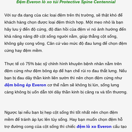
Đệm Everon lò xo túi Protective Spine Centennial
Với sự đa dạng của các loại đệm trên thị trường, sẽ thật khó để
khách hàng chọn được loại đệm thích hợp. Một mẹo nhỏ là bạn
hãy lưu ý đến độ cứng, độ đàn hồi của đệm vì nó ảnh hướng đến
khả năng nâng đỡ cột sống người nằm, giúp thẳng cột sống,
không gây cong võng. Căn cứ vào mức độ đau lưng để chọn đệm
cứng hay đệm mềm.
Thực tế có 75% bác sỹ chỉnh hình khuyên bệnh nhân nằm trên
đệm cứng như đệm bông ép để hạn chế rủi ro đau thắt lưng. Nếu
bạn bị đau dây thần kinh liên sườn thì nên chọn đệm cứng như
đệm bông ép Everon
cơ thể nằm sẽ không bị lún, sống lưng
càng không bị uốn dẫn tới dây thần kinh bị căng ra và tổn thương.
Ngược lại nếu bạn bị hẹp cột sống thì tốt nhất nên chọn đệm
mềm để tránh áp lực lên tủy sống. Hay bạn muốn chọn đệm hỗ
trợ đường cong của cột sống thì chiếc
đệm lò xo Everon
cấu tạo