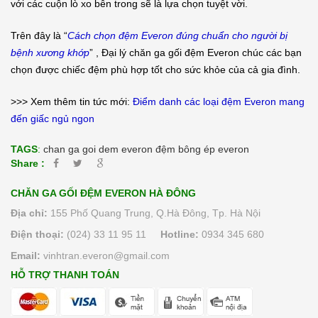
với các cuộn lò xo bên trong sẽ là lựa chọn tuyệt vời.
Trên đây là “
Cách chọn đệm Everon đúng chuẩn cho người bị
bệnh xương khớp
” , Đại lý chăn ga gối đệm Everon chúc các bạn
chọn được chiếc đệm phù hợp tốt cho sức khỏe của cả gia đình.
>>> Xem thêm tin tức mới:
Điểm danh các loại đệm Everon mang
đến giấc ngủ ngon
TAGS
:
chan ga goi dem everon
đệm bông ép everon
Share :
CHĂN GA GỐI ĐỆM EVERON HÀ ĐÔNG
Địa chỉ:
155 Phố Quang Trung, Q.Hà Đông, Tp. Hà Nội
Điện thoại:
(024) 33 11 95 11
Hotline:
0934 345 680
Email:
vinhtran.everon@gmail.com
HỖ TRỢ THANH TOÁN