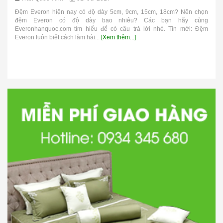
Đệm Everon hiện nay có độ dày 5cm, 9cm, 15cm, 18cm? Nên chọn
đệm Everon có độ dày bao nhiêu? Các bạn hãy cùng
Everonhanquoc.com tìm hiểu để có câu trả lời nhé. Tin mới: Đệm
Everon luôn biết cách làm hài...
[Xem thêm...]