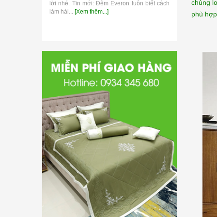
chủng lo
lời nhé. Tin mới: Đệm Everon luôn biết cách
thương hiệu 
làm hài...
[Xem thêm...]
phù hợp