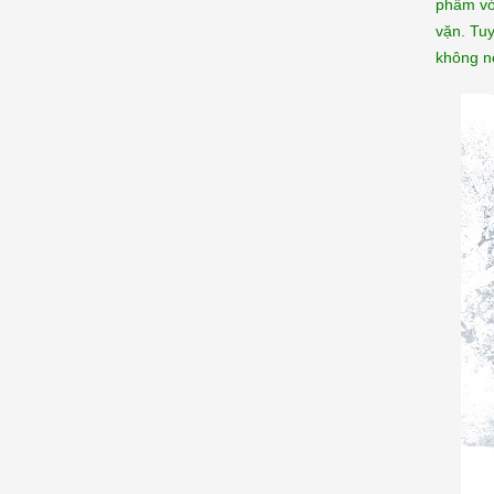
phẩm vớ
vặn. Tuy
không n