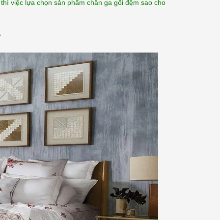
 thì việc lựa chọn sản phẩm chăn ga gối đệm sao cho
đoạn sản xuất đệm bông ép...
[Xem thêm...]
?