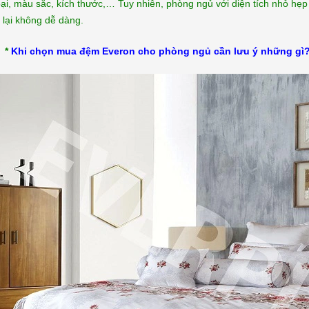
ại, màu sắc, kích thước,… Tuy nhiên, phòng ngủ với diện tích nhỏ hẹp
chăn ga...
[Xem thêm...]
 lại không dễ dàng.
*
Khi chọn mua đệm Everon cho phòng ngủ cần lưu ý những gì