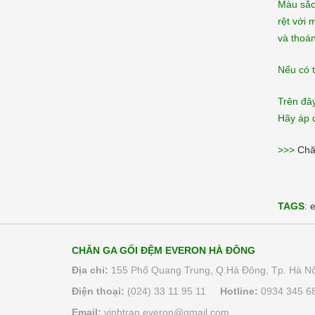
Màu sắc
rệt với
và thoá
Nếu có 
Trên đâ
Hãy áp 
>>>
Chă
TAGS
:
e
CHĂN GA GỐI ĐỆM EVERON HÀ ĐÔNG
Địa chỉ:
155 Phố Quang Trung, Q.Hà Đông, Tp. Hà Nộ
Điện thoại:
(024) 33 11 95 11
Hotline:
0934 345 6
Email:
vinhtran.everon@gmail.com