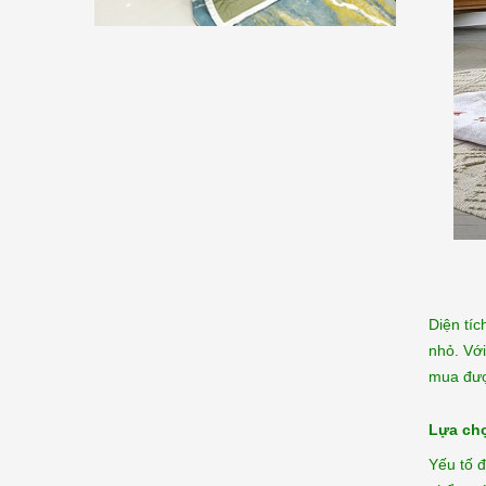
Diện tíc
nhỏ. Vớ
mua đượ
Lựa chọ
Yếu tố 