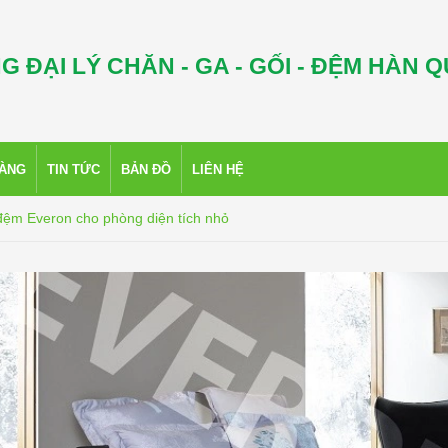
G ĐẠI LÝ CHĂN - GA - GỐI - ĐỆM HÀN 
HÀNG
TIN TỨC
BẢN ĐỒ
LIÊN HỆ
đệm Everon cho phòng diện tích nhỏ