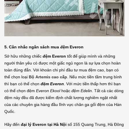
5. Cân nhắc ngân sách mua đệm Everon
Sở hữu những chiếc
đệm Everon
tốt để giúp mình và những
người thân yêu có được một giấc ngủ ngon là sự lựa chọn hoàn
toàn đúng đắn. Với khoản chi phí đầu tư mua đệm cao, bạn có
thể chọn loại
Bộ Artemis cao cấp
. Nếu mức tiền tầm trung bình
thì bạn có thể chọn
đệm Everon
. Với mức tiền thấp hơn thì bạn
có thể chọn đệm
Everon Ekool
hoặc
đệm Edelin
. Tất cả các dòng
đệm này đều đã được kiểm định chất lượng nghiêm ngặt nhất
của các chuyên gia hàng đầu lĩnh vực chăn ga gối đệm của Hàn
Quốc.
Hãy đến
đại lý Everon tại Hà Nội
số 155 Quang Trung, Hà Đông