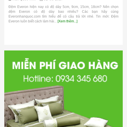
Đệm Everon hiện nay có độ dày 5cm, 9cm, 15cm, 18cm? Nên chọn
đệm Everon có độ dày bao nhiêu? Các bạn hãy cùng
Everonhanquoc.com tìm hiểu để có câu trả lời nhé. Tin mới: Đệm
Everon luôn biết cách làm hài...
[Xem thêm...]