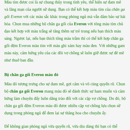
Màu tím được coi là sự chung thủy trong tình yêu, thể hiện sự đam mê
và lãng mạn của người sử dụng. Bạn có thể kết hợp màu tím của
chăn ga
gối Everon
với các màu sắc khác trong phòng ngủ mà vẫn đảm bảo sự hài
hòa. Chọn mua những bộ chăn ga gối của
Everon
với tông màu tím chủ
đạo kết hợp với màu trắng sẽ tăng thêm sự trẻ trung nếu bạn thích màu
sáng. Ngược lại, nếu bạn thích tông màu trầm thì có thể kết hợp chăn ga
gối đệm Everon màu tím với màu ghi xám hay màu đen. Với những gam
màu này, cảm hứng yêu của các đôi vợ chồng sẽ luôn giữ được sự đê mê
như thuở ban đầu.
Bộ chăn ga gối Everon màu đỏ
Màu đỏ tượng trưng cho sự đam mê, gợi cảm và vô cùng quyến rũ. Chọn
bộ
chăn ga gối Everon
mang màu đỏ sẽ đánh thức sự ham muốn và cảm
hứng làm chuyện đấy luôn dâng trào đối với các cặp vợ chồng. Do đó, bộ
chăn ga gối đệm Everon màu đỏ được nhiều cặp vợ chồng lựa chọn sử
dụng trong phòng ngủ để đem lại sự thăng hoa cho chuyện ấy.
Để không gian phòng ngủ vừa quyến rũ, vừa dịu dàng thì bạn có thể