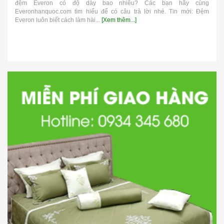
đệm Everon có độ dày bao nhiêu? Các bạn hãy cùng
Everonhanquoc.com tìm hiểu để có câu trả lời nhé. Tin mới: Đệm
Everon luôn biết cách làm hài...
[Xem thêm...]