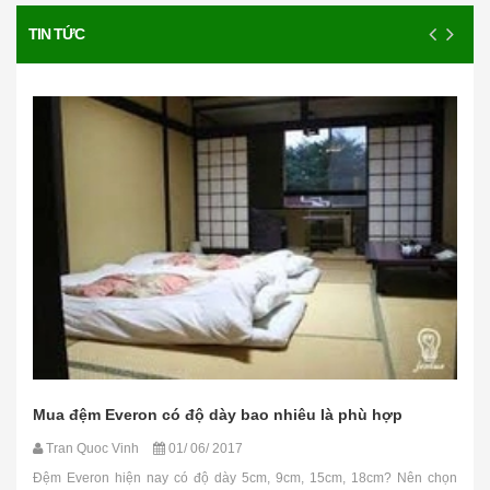
TIN TỨC
Mua đệm Everon có độ dày bao nhiêu là phù hợp
Tran Quoc Vinh
01/ 06/ 2017
Đệm Everon hiện nay có độ dày 5cm, 9cm, 15cm, 18cm? Nên chọn