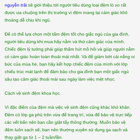
nguyễn trãi
sẽ giới thiệu tới người tiêu dùng loại đệm lò xo rất
được ưa chuộng trên thị trường vì đệm mang lại cảm giác khô
thoáng dễ chịu khi ngủ.
Để có thể lựa chọn một tấm đệm tốt cho giấc ngủ của gia đình,
người tiêu dùng khi mua hãy nằm và thử cảm giác của mình.
Chiếc đệm lý tưởng phải giúp thấm hút mồ hôi và giúp người nằm
có cảm giác hoàn toàn thoải mái nhất. Và để giảm bớt cái nắng oi
bức của mùa hè, bạn hãy kết hợp chiếc đệm của mình với lớp
chiếu trúc mát lạnh để đảm bảo cho gia đình bạn một giấc ngủ
sâu tạo cảm giác thoải mái sau ngày làm việc mệt nhọc.
Cách vệ sinh đệm khoa học.
Vì đặc điểm của đệm mà việc vệ sinh đệm cũng khác khó khăn.
Đệm có lớp ga phủ trên vừa để trang trí, vừa để bảo vệ trực tiếp
các vết bẩn nên bạn cần giặt tẩy thông thường. Muốn bảo vệ
đệm luôn sạch sẽ, bạn nên thường xuyên sử dụng ga sạch và
thay giặt ga từ 1 – 2 tuần/lần.