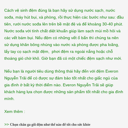
Cách vệ sinh đệm đúng là bạn hãy sử dụng nước sạch, nước
sođa, máy hút bụi, xà phòng, rồi thực hiện các bước như sau: đầu
tiên, rưới nước sođa lên trên bề mặt đệ và để khoảng 30-40 phút.
Nước sođa với tính chất diệt khuẩn giúp làm sạch mùi mồ hôi và
các vết bám bụi. Nếu đệm có những vết ố bẩn thì chúng ta nên
sử dụng khăn bông nhúng vào nước xà phòng được pha loãng,
lấy tay cọ sạch mặt đệm, phơi đệm ra ngoài nắng hoặc chỗ
thoáng gió chờ khô. Giờ bạn đã có một chiếc đệm sạch như mới.
Nếu bạn là người tiêu dùng thông thái hãy đến với đệm Everon
Nguyễn Trãi để có được sự đảm bảo tốt nhất cho giấc ngủ của
gia đình ở bất kỳ thời điểm nào. Everon Nguyễn Trãi sẽ giúp
khách hàng lựa chọn được những sản phẩm tốt nhất cho gia đình
mình.
Xem thêm :
>>
Chọn chăn ga gối đệm như thế nào để tốt cho sức khỏe