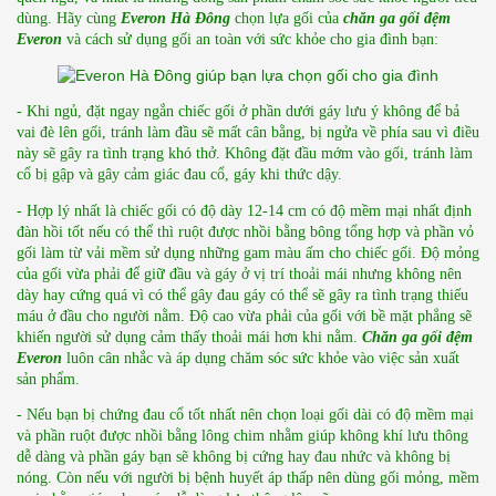
dùng. Hãy cùng 
Everon Hà Đông
 chọn lựa gối của 
chăn ga gối đệm 
Everon
 và cách sử dụng gối an toàn với sức khỏe cho gia đình bạn:
- Khi ngủ, đặt ngay ngắn chiếc gối ở phần dưới gáy lưu ý không để bả 
vai đè lên gối, tránh làm đầu sẽ mất cân bằng, bị ngửa về phía sau vì điều 
này sẽ gây ra tình trạng khó thở. Không đặt đầu mớm vào gối, tránh làm 
cổ bị gập và gây cảm giác đau cổ, gáy khi thức dậy.
- Hợp lý nhất là chiếc gối có độ dày 12-14 cm có độ mềm mại nhất định 
đàn hồi tốt nếu có thể thì ruột được nhồi bằng bông tổng hợp và phần vỏ 
gối làm từ vải mềm sử dụng những gam màu ấm cho chiếc gối. Độ mỏng 
của gối vừa phải để giữ đầu và gáy ở vị trí thoải mái nhưng không nên 
dày hay cứng quá vì có thể gây đau gáy có thể sẽ gây ra tình trạng thiếu 
máu ở đầu cho người nằm. Độ cao vừa phải của gối với bề mặt phẳng sẽ 
khiến người sử dụng cảm thấy thoải mái hơn khi nằm. 
Chăn ga gối đệm 
Everon
 luôn cân nhắc và áp dụng chăm sóc sức khỏe vào việc sản xuất 
sản phẩm.
- Nếu bạn bị chứng đau cổ tốt nhất nên chọn loại gối dài có độ mềm mại 
và phần ruột được nhồi bằng lông chim nhằm giúp không khí lưu thông 
dễ dàng và phần gáy bạn sẽ không bị cứng hay đau nhức và không bị 
nóng. Còn nếu với người bị bệnh huyết áp thấp nên dùng gối mỏng, mềm 