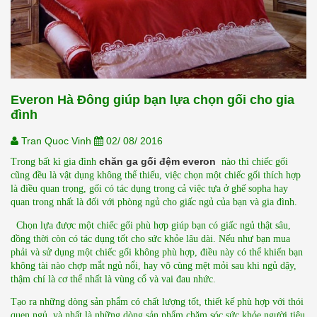
Everon Hà Đông giúp bạn lựa chọn gối cho gia
đình
Tran Quoc Vinh
02/ 08/ 2016
chăn ga gối đệm everon
Trong bất kì gia đình 
nào thì chiếc gối 
cũng đều là vật dụng không thể thiếu, việc chọn một chiếc gối thích hợp 
là điều quan trọng, gối có tác dụng trong cả việc tựa ở ghế sopha hay 
quan trong nhất là đối với phòng ngủ cho giấc ngủ của bạn và gia đình.
  Chọn lựa được một chiếc gối phù hợp giúp bạn có giấc ngủ thật sâu, 
đồng thời còn có tác dụng tốt cho sức khỏe lâu dài. Nếu như bạn mua 
phải và sử dụng một chiếc gối không phù hợp, điều này có thể khiến bạn 
không tài nào chợp mắt ngủ nổi, hay vô cùng mệt mỏi sau khi ngủ dậy, 
thậm chí là cơ thể nhất là vùng cổ và vai đau nhức. 
Tạo ra những dòng sản phẩm có chất lượng tốt, thiết kế phù hợp với thói 
quen ngủ, và nhất là những dòng sản phẩm chăm sóc sức khỏe người tiêu 