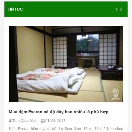
TIN TỨC
Mua đệm Everon có độ dày bao nhiêu là phù hợp
Tran Quoc Vinh
01/ 06/ 2017
Đệm Everon hiện nay có độ dày 5cm, 9cm, 15cm, 18cm? Nên chọn