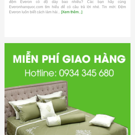
đệm Everon có độ dày bao nhiêu? Các bạn hãy cùng
Everonhanquoc.com tìm hiểu để có câu trả lời nhé. Tin mới: Đệm
Everon luôn biết cách làm hài...
[Xem thêm...]