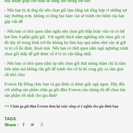
mại nhằm giúp cho máu dễ dàng lưu thông lên não.
- Nếu bạn bị dị ứng thì nên chọn gối làm bằng sợi tổng hợp vì những sợi 
này thường trơn, không có lông bụi bám vào sẽ tránh cho bệnh của bạn 
gặp vấn đề.
- Nếu bạn có thói quen nằm ngửa nên chọn gối thấp hoặc vừa và có thể 
hơi lõm ở phần giữa gối. Với người thích nằm nghiêng nên chọn gối có 
độ dày từ trung bình trở lên không bọ lõm hay quá mềm như vậy sẽ giữ 
vị trí cổ ổn định, thoải mái. Nếu bạn có thới quen nằm ngủ nghiêng tránh 
chọn gối thấp để giữ được cổ ở vị trí cân bằng nhất.
- Nếu bạn có thói quen nằm úp nên chọn gối thật mỏng thậm chí là nằm 
trên nệm mà không cần gối để tránh cho cổ bị bẻ cong gây ra cảm giác 
rất khó chịu.
Everon Hà Đông chúc bạn và gia đình có được giấc ngủ ngon. Hãy đến 
với những sản phẩm chăn ga gối đệm Everon của chúng tôi để chọn lựa 
sản phẩm tốt nhất cho gia đình!
>>
Chăn ga gối đệm Everon đem lại cuộc sống có ý nghĩa cho gia đình bạn
TAGS
:
Share :