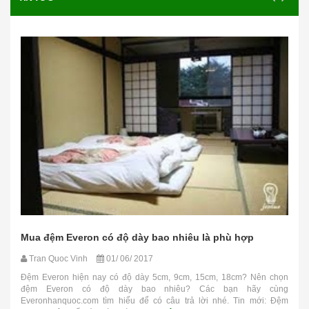
Mua đệm Everon có độ dày bao nhiêu là phù hợp
Tran Quoc Vinh
01/ 06/ 2017
Đệm Everon hiện nay có độ dày 5cm, 9cm, 15cm, 18cm? Nên chọn
đệm Everon có độ dày bao nhiêu? Các bạn hãy cùng
Everonhanquoc.com tìm hiểu để có câu trả lời nhé. Tin mới: Đệm