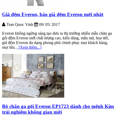
Giá đệm Everon, báo giá đệm Everon mới nhất
Tran Quoc Vinh
09/ 05/ 2017
Everon không ngừng sáng tạo đưa ra thị trường nhiều mẫu chăn ga
gối đệm Everon mới chất lượng cao, kiểu dáng, mẫu mã, họa tiết,
giá đệm Everon đa dạng phong phú chinh phục mọi khách hàng,
mọi lứa...
[Xem thêm...]
Bộ chăn ga gối Everon EP1723 dành cho mệnh Kim
trải nghiệm không gian mới