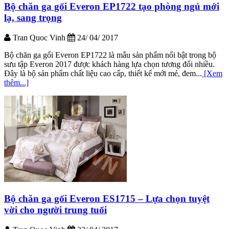
Bộ chăn ga gối Everon EP1722 tạo phòng ngủ mới
lạ, sang trọng
Tran Quoc Vinh
24/ 04/ 2017
Bộ chăn ga gối Everon EP1722 là mẫu sản phẩm nổi bật trong bộ
sưu tập Everon 2017 được khách hàng lựa chọn tương đối nhiều.
Đây là bộ sản phẩm chất liệu cao cấp, thiết kế mới mẻ, đem...
[Xem
thêm...]
Bộ chăn ga gối Everon ES1715 – Lựa chọn tuyệt
vời cho người trung tuổi