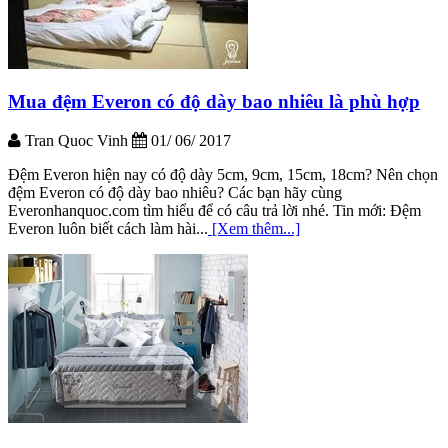
Mua đệm Everon có độ dày bao nhiêu là phù hợp
Tran Quoc Vinh
01/ 06/ 2017
Đệm Everon hiện nay có độ dày 5cm, 9cm, 15cm, 18cm? Nên chọn
đệm Everon có độ dày bao nhiêu? Các bạn hãy cùng
Everonhanquoc.com tìm hiểu để có câu trả lời nhé. Tin mới: Đệm
Everon luôn biết cách làm hài...
[Xem thêm...]