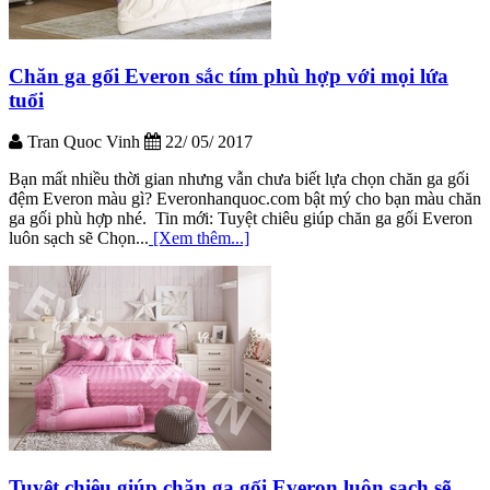
Chăn ga gối Everon sắc tím phù hợp với mọi lứa
tuổi
Tran Quoc Vinh
22/ 05/ 2017
Bạn mất nhiều thời gian nhưng vẫn chưa biết lựa chọn chăn ga gối
đệm Everon màu gì? Everonhanquoc.com bật mý cho bạn màu chăn
ga gối phù hợp nhé. Tin mới: Tuyệt chiêu giúp chăn ga gối Everon
luôn sạch sẽ Chọn...
[Xem thêm...]
Tuyệt chiêu giúp chăn ga gối Everon luôn sạch sẽ