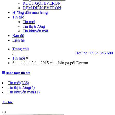
RUỘT GỐI EVERON
ĐỆM ĐIỆN EVERON
Hướng dẫn mua hàng
Tin tức
Tin mới
Tin thị trường
Tin khuyến mãi
Bản đồ
Liên hệ
Trang chủ
Hotline : 0934 345 680
/
Tin mới
Sản phẩm hè thu 2015 của chăn ga gối Everon
Danh mục tin tức
Tin mới(336)
Tin thị trường(4)
Tin khuyến mại(11)
Tin tức