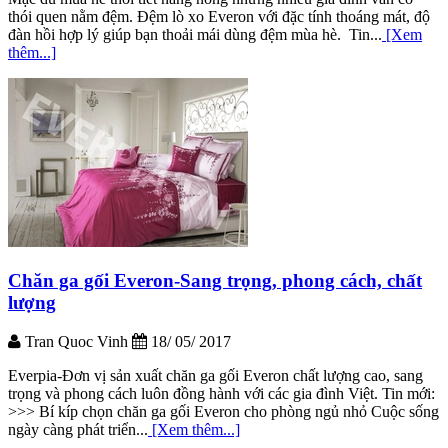
thói quen nằm đệm. Đệm lò xo Everon với đặc tính thoáng mát, độ
đàn hồi hợp lý giúp bạn thoải mái dùng đệm mùa hè. Tin...
[Xem
thêm...]
Chăn ga gối Everon-Sang trọng, phong cách, chất
lượng
Tran Quoc Vinh
18/ 05/ 2017
Everpia-Đơn vị sản xuất chăn ga gối Everon chất lượng cao, sang
trọng và phong cách luôn đồng hành với các gia đình Việt. Tin mới:
>>> Bí kíp chọn chăn ga gối Everon cho phòng ngủ nhỏ Cuộc sống
ngày càng phát triển...
[Xem thêm...]