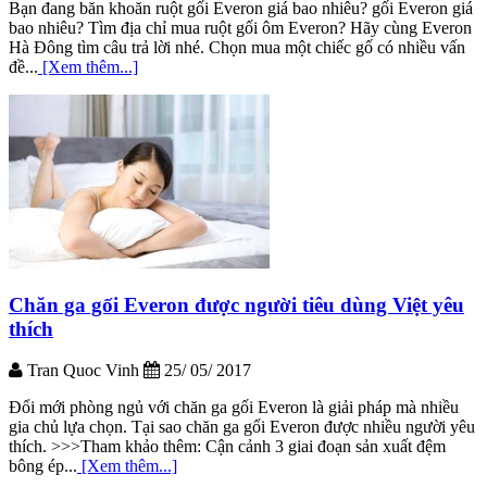
Bạn đang băn khoăn ruột gối Everon giá bao nhiêu? gối Everon giá
bao nhiêu? Tìm địa chỉ mua ruột gối ôm Everon? Hãy cùng Everon
Hà Đông tìm câu trả lời nhé. Chọn mua một chiếc gố có nhiều vấn
đề...
[Xem thêm...]
Chăn ga gối Everon được người tiêu dùng Việt yêu
thích
Tran Quoc Vinh
25/ 05/ 2017
Đổi mới phòng ngủ với chăn ga gối Everon là giải pháp mà nhiều
gia chủ lựa chọn. Tại sao chăn ga gối Everon được nhiều người yêu
thích. >>>Tham khảo thêm: Cận cảnh 3 giai đoạn sản xuất đệm
bông ép...
[Xem thêm...]