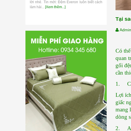
lời nhé. Tin mới: Đệm Everon luôn biết cách
thương hiệu 
làm hài...
[Xem thêm...]
Tại sa
Admi
Có thể
quan t
gối đệ
cần th
1.     
Lợi íc
giấc n
mang l
dòng s
2.     