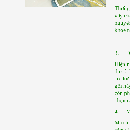
Thời g
vậy ch
nguyên
khỏe n
3.    
Hiện n
đã có.
có thư
gối nà
còn ph
chọn c
4.    
Mùi hư
cảm gi