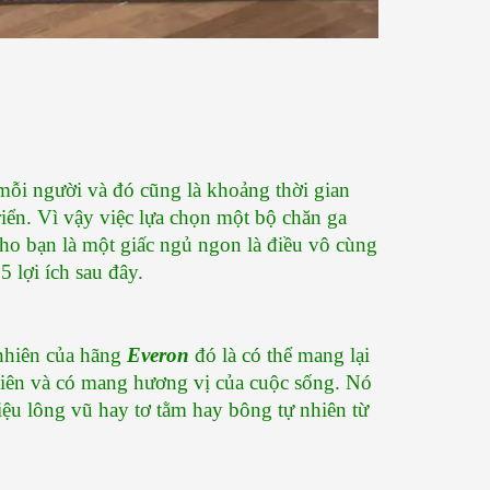
đoạn sản xuất đệm bông ép...
[Xem thêm...]
mỗi người và đó cũng là khoảng thời gian 
riển. Vì vậy việc lựa chọn một bộ chăn ga 
cho bạn là một giấc ngủ ngon là điều vô cùng 
5 lợi ích sau đây.
nhiên của hãng 
Everon
 đó là có thể mang lại 
nhiên và có mang hương vị của cuộc sống. Nó 
iệu lông vũ hay tơ tằm hay bông tự nhiên từ 