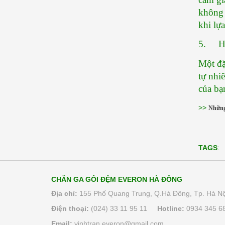
không 
khi lự
5.     
Một đặ
tự nhi
của bạ
>>
Những 
TAGS
:
CHĂN GA GỐI ĐỆM EVERON HÀ ĐÔNG
Địa chỉ:
155 Phố Quang Trung, Q.Hà Đông, Tp. Hà Nộ
Điện thoại:
(024) 33 11 95 11
Hotline:
0934 345 6
Email:
vinhtran.everon@gmail.com