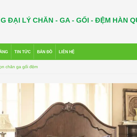
G ĐẠI LÝ CHĂN - GA - GỐI - ĐỆM HÀN 
HÀNG
TIN TỨC
BẢN ĐỒ
LIÊN HỆ
họn chăn ga gối đệm