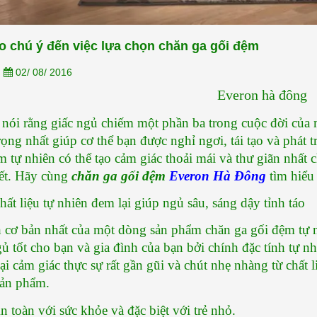
chăn ga...
[Xem thêm...]
o chú ý đến việc lựa chọn chăn ga gối đệm
n
02/ 08/ 2016
Everon hà đông
 nói rằng giấc ngủ chiếm một phần ba trong cuộc đời của 
rọng nhất giúp cơ thể bạn được nghỉ ngơi, tái tạo và phát t
m tự nhiên có thể tạo cảm giác thoải mái và thư giãn nhất 
iết. Hãy cùng 
chăn ga gối đệm
Everon Hà Đông
 tìm hiểu 
Chất liệu tự nhiên đem lại giúp ngủ sâu, sáng dậy tỉnh táo
h cơ bản nhất của một dòng sản phẩm chăn ga gối đệm tự 
gủ tốt cho bạn và gia đình của bạn bởi chính đặc tính tự 
ại cảm giác thực sự rất gần gũi và chút nhẹ nhàng từ chất l
ản phẩm.
An toàn với sức khỏe và đặc biệt với trẻ nhỏ.