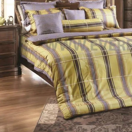
Ruột gối Everon giá bao nhiêu
n luôn biết cách làm hài
ch hàng
Tran Quoc Vinh
27/ 05/ 2017
Bạn đang băn khoăn ruột gối Everon giá b
 Everon
30/ 05/ 2017
nhiêu? gối Everon giá bao nhiêu? Tìm địa c
vừa hỗ trợ giúp cơ thể thư giãn,
mua ruột gối ôm Everon? Hãy cùng Ever
là đồ nội thất trang trí quan trọng
Hà Đông tìm câu trả lời nhé. Chọn mua m
ngủ của cá gia đình. >>>Tin mới:
chiếc gố có nhiều vấn đề...
[Xem thêm...]
veron giá bao nhiêu Everon là