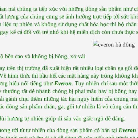
ian mà chúng ta tiếp xúc với những dòng sản phẩm như ch
ất lượng của chúng cũng sẽ ảnh hưởng trực tiếp tới sức k
 liệu tự nhiên và không sử dụng chất hóa học thì bộ chăn g
gay kể cả đối với trẻ nhỏ khi hệ miễn dịch còn chưa thực s
 Độ bền cao và không bị bông, xơ vải
ay trên thị trường đã xuất hiện rất nhiều loại chăn ga gối
 Về hình thức thì hầu hết các mặt hàng này trông không kh
ơng hiệu nổi tiếng như 
Everon
. Tuy nhiên chỉ sau một thời
y thường rất dễ nhanh chóng bị phai màu hay bị bông hay 
ải gánh chịu thêm những tác hại nguy hiểm của chúng mang 
ác dòng sản phẩm chăn, ga, gối tự nhiên là vô cùng cần th
 Mùi hương tự nhiên giúp đi sâu vào giấc ngủ dễ dàng.
ơng tới từ tự nhiên của dòng sản phẩm có bán tại 
Everon
ác thoải mái và êm ái và dễ dàng đi vào giấc ngủ tránh xa 