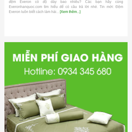
đệm Everon có độ dày bao nhiêu? Các bạn hãy cùng
Everonhanquoc.com tìm hiểu để có câu trả lời nhé. Tin mới: Đệm
Everon luôn biết cách làm hài...
[Xem thêm...]