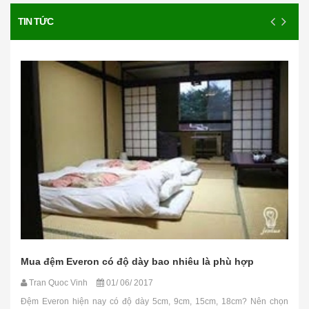
TIN TỨC
Mua đệm Everon có độ dày bao nhiêu là phù hợp
Tran Quoc Vinh
01/ 06/ 2017
Đệm Everon hiện nay có độ dày 5cm, 9cm, 15cm, 18cm? Nên chọn