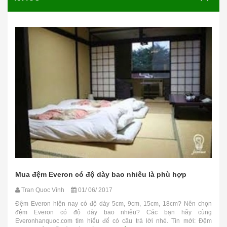
Mua đệm Everon có độ dày bao nhiêu là phù hợp
Tran Quoc Vinh
01/ 06/ 2017
Đệm Everon hiện nay có độ dày 5cm, 9cm, 15cm, 18cm? Nên chọn
đệm Everon có độ dày bao nhiêu? Các bạn hãy cùng
Everonhanquoc.com tìm hiểu để có câu trả lời nhé. Tin mới: Đệm