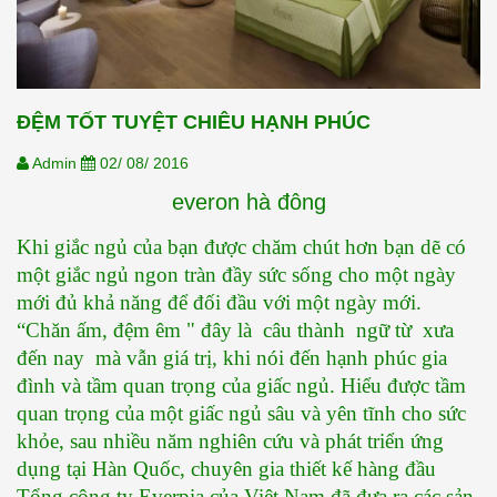
ĐỆM TỐT TUYỆT CHIÊU HẠNH PHÚC
Admin
02/ 08/ 2016
everon hà đông
Khi giắc ngủ của bạn được chăm chút hơn bạn dẽ có 
một giắc ngủ ngon tràn đầy sức sống cho một ngày 
mới đủ khả năng để đối đầu với một ngày mới. 
“Chăn ấm, đệm êm " đây là  câu thành  ngữ từ  xưa 
đến nay  mà vẫn giá trị, khi nói đến hạnh phúc gia 
đình và tầm quan trọng của giấc ngủ. Hiểu được tầm 
quan trọng của một giấc ngủ sâu và yên tĩnh cho sức 
khỏe, sau nhiều năm nghiên cứu và phát triển ứng 
dụng tại Hàn Quốc, chuyên gia thiết kế hàng đầu 
Tổng công ty Everpia của Việt Nam đã đưa ra các sản 