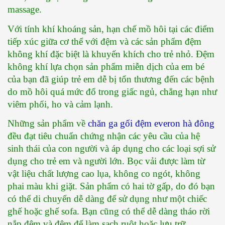
massage.
Với tính khí khoáng sản, hạn chế mồ hôi tại các điểm 
tiếp xúc giữa cơ thể với đệm và các sản phẩm đệm 
không khí đặc biệt là khuyến khích cho trẻ nhỏ. Đệm 
không khí lựa chọn sản phẩm miễn dịch của em bé 
của bạn đã giúp trẻ em dễ bị tổn thương đến các bệnh 
do mồ hôi quá mức đổ trong giấc ngủ, chẳng hạn như 
viêm phổi, ho và cảm lạnh. 
Những sản phẩm về 
chăn ga gối đệm everon hà đông
đều đạt tiêu chuẩn chứng nhận các yêu cầu của hệ 
sinh thái của con người và áp dụng cho các loại sợi sử 
dụng cho trẻ em và người lớn. Bọc vải được làm từ 
vật liệu chất lượng cao lụa, không co ngót, không 
phai màu khi giặt. Sản phẩm có hai tờ gấp, do đó bạn 
có thể di chuyển dễ dàng để sử dụng như một chiếc 
ghế hoặc ghế sofa. Bạn cũng có thể dễ dàng tháo rời 
nắp đệm và đệm để làm sạch ruột hoặc lưu trữ.