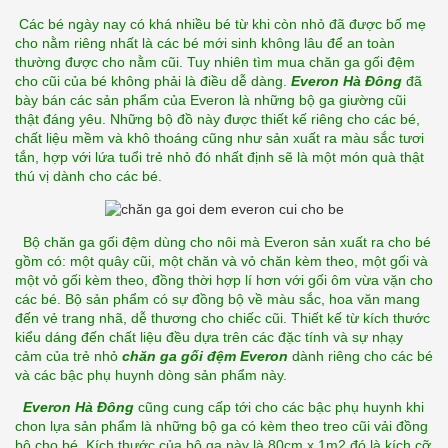
 Các bé ngày nay có khá nhiều bé từ khi còn nhỏ đã được bố mẹ 
cho nằm riêng nhất là các bé mới sinh không lâu để an toàn 
thường được cho nằm cũi. Tuy nhiên tìm mua chăn ga gối đệm 
cho cũi của bé không phải là điều dễ dàng. 
Everon Hà Đông
 đã 
bày bán các sản phẩm của Everon là những bộ ga giường cũi 
thật đáng yêu. Những bộ đồ này được thiết kế riêng cho các bé, 
chất liệu mềm và khô thoáng cũng như sản xuất ra màu sắc tươi 
tắn, hợp với lứa tuổi trẻ nhỏ đó nhất định sẽ là một món quà thật 
thú vị dành cho các bé.
  Bộ chăn ga gối đệm dùng cho nôi mà Everon sản xuất ra cho bé 
gồm có: một quây cũi, một chăn và vỏ chăn kèm theo, một gối và 
một vỏ gối kèm theo, đồng thời hợp lí hơn với gối ôm vừa vặn cho 
các bé. Bộ sản phẩm có sự đồng bộ về màu sắc, hoa văn mang 
đến vẻ trang nhã, dễ thương cho chiếc cũi. Thiết kế từ kích thước 
kiểu dáng đến chất liệu đều dựa trên các đặc tính và sự nhạy 
cảm của trẻ nhỏ 
chăn ga gối đệm Everon
 dành riêng cho các bé 
và các bậc phụ huynh dòng sản phẩm này.
Everon Hà Đông
 cũng cung cấp tới cho các bậc phụ huynh khi 
chon lựa sản phẩm là những bộ ga có kèm theo treo cũi vải đồng 
bộ cho bé. Kích thước của bộ ga này là 80cm x 1m2 đó là kích cỡ 