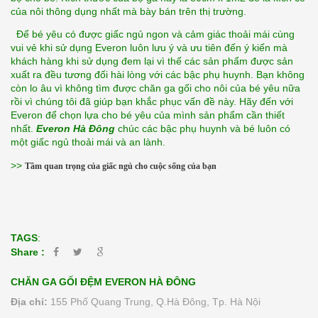
của nôi thông dụng nhất mà bày bán trên thị trường.
  Để bé yêu có được giấc ngủ ngon và cảm giác thoải mái cùng 
vui vẻ khi sử dụng Everon luôn lưu ý và ưu tiên đến ý kiến mà 
khách hàng khi sử dụng đem lại vì thế các sản phẩm được sản 
xuất ra đều tương đối hài lòng với các bậc phụ huynh. Bạn không 
còn lo âu vì không tìm được chăn ga gối cho nôi của bé yêu nữa 
rồi vì chúng tôi đã giúp bạn khắc phục vấn đề này. Hãy đến với 
Everon để chọn lựa cho bé yêu của mình sản phẩm cần thiết 
nhất. 
Everon Hà Đông
 chúc các bậc phụ huynh và bé luôn có 
một giấc ngủ thoải mái và an lành.
>>
Tầm quan trọng của giấc ngủ cho cuộc sống của bạn
TAGS
:
Share :
CHĂN GA GỐI ĐỆM EVERON HÀ ĐÔNG
Địa chỉ:
155 Phố Quang Trung, Q.Hà Đông, Tp. Hà Nội