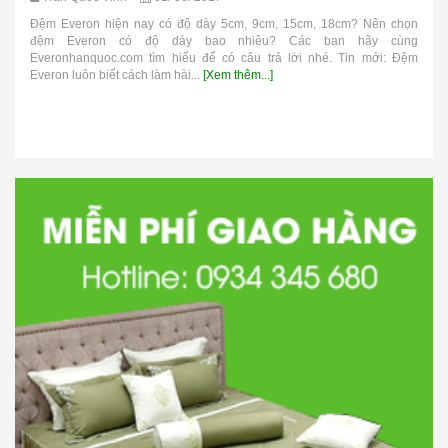
Đệm Everon hiện nay có độ dày 5cm, 9cm, 15cm, 18cm? Nên chọn
đệm Everon có độ dày bao nhiêu? Các bạn hãy cùng
Everonhanquoc.com tìm hiểu để có câu trả lời nhé. Tin mới: Đệm
Everon luôn biết cách làm hài...
[Xem thêm...]