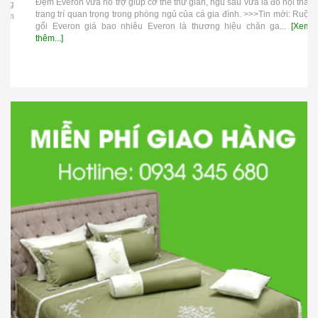
Đệm Everon vừa hỗ trợ giúp cơ thể thư giãn, ngủ sâu vừa là đồ nội thất
trang trí quan trọng trong phòng ngủ của cá gia đình. >>>Tin mới: Ruột
gối Everon giá bao nhiêu Everon là thương hiệu chăn ga...
[Xem
thêm...]