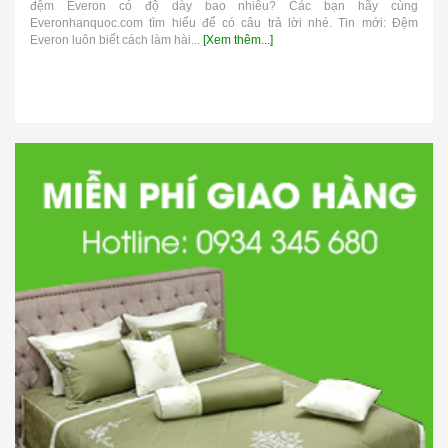
đệm Everon có độ dày bao nhiêu? Các bạn hãy cùng
Everonhanquoc.com tìm hiểu để có câu trả lời nhé. Tin mới: Đệm
Everon luôn biết cách làm hài...
[Xem thêm...]