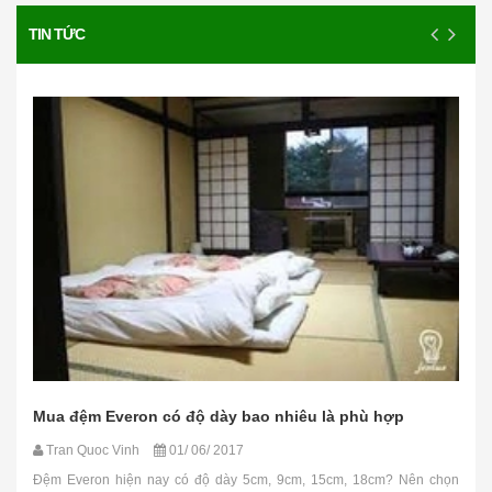
TIN TỨC
Mua đệm Everon có độ dày bao nhiêu là phù hợp
Tran Quoc Vinh
01/ 06/ 2017
Đệm Everon hiện nay có độ dày 5cm, 9cm, 15cm, 18cm? Nên chọn