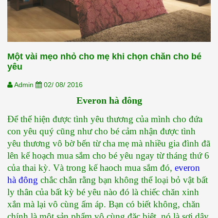
Một vài mẹo nhỏ cho mẹ khi chọn chăn cho bé
yêu
Admin
02/ 08/ 2016
Everon hà đông
Để thể hiện được tình yêu thương của mình cho đứa 
con yêu quý cũng như cho bé cảm nhận được tình 
yêu thương vô bờ bến từ cha mẹ mà nhiều gia đình đã 
lên kế hoạch mua sắm cho bé yêu ngay từ tháng thứ 6 
của thai kỳ. Và trong kế haoch mua sắm đó, 
everon 
hà đông
 chắc chắn rằng bạn không thể loại bỏ vật bất 
ly thân của bất kỳ bé yêu nào đó là chiếc chăn xinh 
xắn mà lại vô cùng ấm áp. Bạn có biết không, chăn 
chính là một sản phẩm vô cùng đặc biệt, nó là sợi dây 