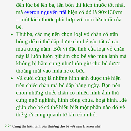
đến lúc bé lên ba, lên bốn thì kích thước tốt nhất 
mà 
everon nguyễn trãi
 hiện có đó là 90x130cm 
– một kích thước phù hợp với mọi lứa tuổi của 
bé.
Thứ ba, các mẹ nên chọn loại vỏ chăn có trần 
bông để có thể đắp được cho bé vào tất cả các 
mùa trong năm. Bởi vì đặc tính của loại vỏ chăn 
này là luôn luôn giữ ấm cho bé vào mùa lạnh mà 
không bị hầm cũng như luôn giữ cho bé được 
thoáng mát vào mùa hè oi bức.
Và cuối cùng là những hình ảnh được thể hiện 
trên chiếc chăn mà bé đắp hàng ngày. Bạn nên 
chọn những chiếc chăn có nhiều hình ảnh thú 
cưng ngộ nghĩnh, hình công chúa, hoạt hình...để 
giúp cho bé có thể hiểu biết một phần nào đó về 
thế giới cung quanh từ khi còn nhỏ.
​>> 
Cùng thể hiện tình yêu thương cho bé với nệm Everon nhé!