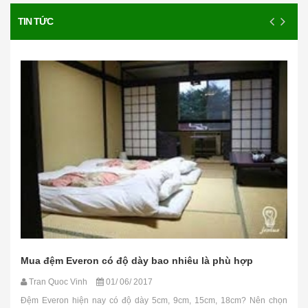
TIN TỨC
Mua đệm Everon có độ dày bao nhiêu là phù hợp
Tran Quoc Vinh
01/ 06/ 2017
Đệm Everon hiện nay có độ dày 5cm, 9cm, 15cm, 18cm? Nên chọn