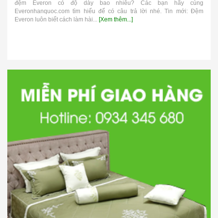
đệm Everon có độ dày bao nhiêu? Các bạn hãy cùng
Everonhanquoc.com tìm hiểu để có câu trả lời nhé. Tin mới: Đệm
Everon luôn biết cách làm hài...
[Xem thêm...]