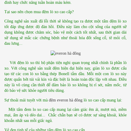
đình hay chức năng tuần hoàn máu kém.
Tại sao nên chọn mua đệm lò xo cao cấp?
Công nghệ sản xuất đã lỗi thời sẽ không tạo ra được một tấm đệm lò xo 
tốt đáp ứng được độ đàn hồi. Điều này làm cho cột sống của người sử 
dụng không được chăm sóc, bảo vệ một cách tốt nhất, sau thời gian dài 
sử dụng sẽ mắc các chứng bệnh như thoái hóa đốt sống cổ, tê mỏi cổ, 
đau lưng...
    Với đệm lò xo thì bộ phận tiện nghi quan trọng nhất chính là phần lò 
xo. Với công nghệ sản xuất đệm hiện đại hiện nay, giàn lò xo được cấu 
tạo từ các con lò xo bằng thép Bonell tẩm dầu. Mỗi một con lò xo này 
được quấn bởi túi vải kín và đặc biệt là hoàn toàn độc lập với nhau. Điều 
này là vô cùng cần thiết để đảm bảo lò xo không bị rỉ sét, nấm mốc, từ 
đó bảo vệ sức khỏe người tiêu dùng.
Sự thoải mái tuyệt vời mà 
đệm everon hà đông
 lò xo cao cấp mang lại:
   Một tấm đem lo xo cao cấp mang lại cảm giác êm ái, mượt mà, mềm 
mại, ấm áp và dẻo dai...  Chắc chắn bạn sẽ có được sự sảng khoái, khỏe 
khoắn nhất sau mỗi giấc ngủ.
Vẻ đẹp tinh tế của những tấm đệm lò xo cao cấp