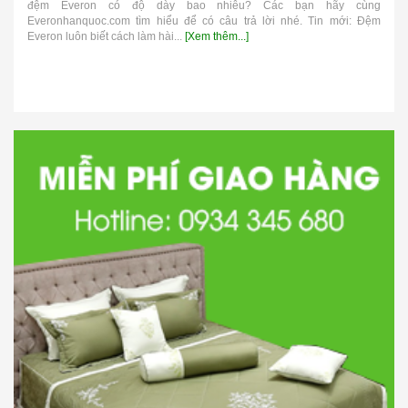
đệm Everon có độ dày bao nhiêu? Các bạn hãy cùng
Everonhanquoc.com tìm hiểu để có câu trả lời nhé. Tin mới: Đệm
Everon luôn biết cách làm hài...
[Xem thêm...]