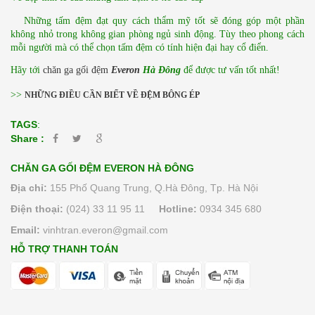
   Những tấm đệm đạt quy cách thẩm mỹ tốt sẽ đóng góp một phần 
không nhỏ trong không gian phòng ngủ sinh động. Tùy theo phong cách 
mỗi người mà có thể chọn tấm đệm có tính hiện đại hay cổ điển.
Hãy tới 
chăn ga gối đệm 
Everon
 Hà Đông
 để được tư vấn tốt nhất! 
>>
NHỮNG ĐIỀU CẦN BIẾT VỀ ĐỆM BÔNG ÉP
TAGS
:
Share :
CHĂN GA GỐI ĐỆM EVERON HÀ ĐÔNG
Địa chỉ:
155 Phố Quang Trung, Q.Hà Đông, Tp. Hà Nội
Điện thoại:
(024) 33 11 95 11
Hotline:
0934 345 680
Email:
vinhtran.everon@gmail.com
HỖ TRỢ THANH TOÁN