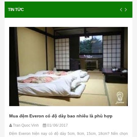
TIN TỨC
Mua đệm Everon có độ dày bao nhiêu là phù hợp
Tran Quoc Vinh
01/ 06/ 2017
Đệm Everon hiện nay có độ dày 5cm, 9cm, 15cm, 18cm? Nên chọn