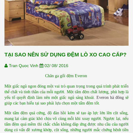
TẠI SAO NÊN SỬ DỤNG ĐỆM LÒ XO CAO CẤP?
Tran Quoc Vinh
02/ 08/ 2016
Chăn ga gối đệm Everon 
Một giấc ngủ ngon đóng một vai trò quan trọng trong quá trình phát triển 
thể chất và tinh thần của mỗi người. Một tấm đệm chất lượng, phù hợp là 
yếu tố quyết định làm nên một giấc ngủ sảng khoái. 
Everon hà đông
 sẽ 
giúp các bạn hiểu tại sao phải lựa chọn một tấm đệm tốt.
Một tấm đệm quá cứng, độ đàn hồi kém sẽ tạo áp lực lớn lên cột sống, 
mang lại cảm giác khó chịu vô cùng mỗi khi xoay người. Ngược lại, nếu 
tấm đệm quá mềm thì chắc chắn không đáp ứng được nhu cầu của người 
dùng có vấn đề xương khớp, cột sống, những người mắc chứng bệnh tiền 