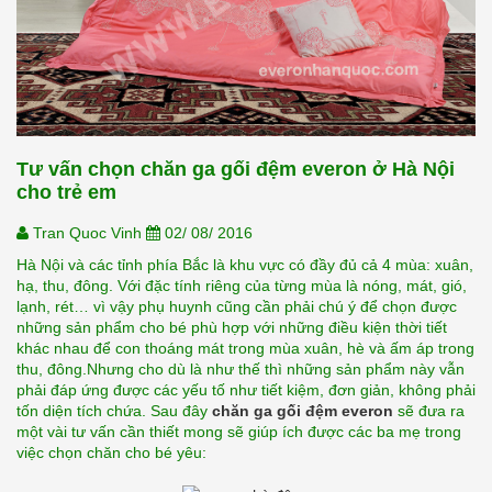
Tư vấn chọn chăn ga gối đệm everon ở Hà Nội
cho trẻ em
Tran Quoc Vinh
02/ 08/ 2016
Hà Nội và các tỉnh phía Bắc là khu vực có đầy đủ cả 4 mùa: xuân, 
hạ, thu, đông. Với đặc tính riêng của từng mùa là nóng, mát, gió, 
lạnh, rét… vì vậy phụ huynh cũng cần phải chú ý để chọn được 
những sản phẩm cho bé phù hợp với những điều kiện thời tiết 
khác nhau để con thoáng mát trong mùa xuân, hè và ấm áp trong 
thu, đông.Nhưng cho dù là như thế thì những sản phẩm này vẫn 
phải đáp ứng được các yếu tố như tiết kiệm, đơn giản, không phải 
tốn diện tích chứa. Sau đây 
chăn ga gối đệm everon
 sẽ đưa ra 
một vài tư vấn cần thiết mong sẽ giúp ích được các ba mẹ trong 
việc chọn chăn cho bé yêu: