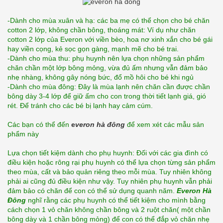
-Dành cho mùa xuân và hạ: các ba mẹ có thể chọn cho bé chăn 
cotton 2 lớp, không chần bông, thoáng mát: Ví dụ như chăn 
cotton 2 lớp của Everon với viền bèo, hoa nơ xinh xắn cho bé gái 
hay viền cọng, kẻ sọc gọn gàng, mạnh mẽ cho bé trai.
-Dành cho mùa thu: phụ huynh nên lựa chọn những sản phẩm 
chăn chần một lớp bông mỏng, vừa đủ ấm nhưng vẫn đảm bảo 
nhẹ nhàng, không gây nóng bức, đổ mồ hôi cho bé khi ngủ
-Dành cho mùa đông: Đây là mùa lạnh nên chăn cần được chần 
bông dày 3-4 lớp để giữ ấm cho con trong thời tiết lạnh giá, gió 
rét. Để tránh cho các bé bị lạnh hay cảm cúm.
Các bạn có thể đến 
e
veron hà đông
 để xem xét các mẫu sản 
phẩm này
Lựa chọn tiết kiệm dành cho phụ huynh: Đối với các gia đình có 
điều kiện hoặc rông rại phụ huynh có thể lựa chọn từng sản phẩm 
theo mùa, cất và bảo quản riêng theo mỗi mùa. Tuy nhiên không 
phải ai cũng đủ điều kiện như vậy. Tuy nhiên phụ huynh vẫn phải 
đảm bảo có chăn để con có thể sử dụng quanh năm. 
Everon Hà 
Đông
 nghĩ rằng các phụ huynh có thể tiết kiệm cho mình bằng 
cách chọn 1 vỏ chăn không chần bông và 2 ruột chăn( một chần 
bông dày và 1 chần bông mỏng) để con có thể đắp vỏ chăn nhẹ 