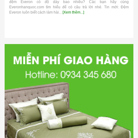
đệm Everon có độ dày bao nhiêu? Các bạn hãy cùng
Everonhanquoc.com tìm hiểu để có câu trả lời nhé. Tin mới: Đệm
Everon luôn biết cách làm hài...
[Xem thêm...]