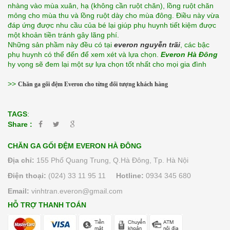
nhàng vào mùa xuân, hạ (không cần ruột chăn), lồng ruột chăn 
mỏng cho mùa thu và lồng ruột dày cho mùa đông. Điều này vừa 
đáp ứng được nhu cầu của bé lại giúp phụ huynh tiết kiệm được 
một khoản tiền tránh gây lãng phí.
Những sản phầm này đều có tại 
e
v
eron nguyễn trãi
, các bậc 
phụ huynh có thể đến để xem xét và lựa chọn. 
Everon Hà Đông
hy vọng sẽ đem lại một sự lựa chọn tốt nhất cho mọi gia đình
>>
Chăn ga gối đệm Everon cho từng đối tượng khách hàng
TAGS
:
Share :
CHĂN GA GỐI ĐỆM EVERON HÀ ĐÔNG
Địa chỉ:
155 Phố Quang Trung, Q.Hà Đông, Tp. Hà Nội
Điện thoại:
(024) 33 11 95 11
Hotline:
0934 345 680
Email:
vinhtran.everon@gmail.com
HỖ TRỢ THANH TOÁN