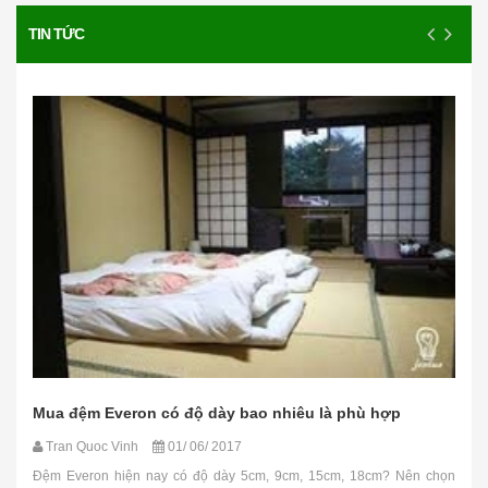
TIN TỨC
Mua đệm Everon có độ dày bao nhiêu là phù hợp
Tran Quoc Vinh
01/ 06/ 2017
Đệm Everon hiện nay có độ dày 5cm, 9cm, 15cm, 18cm? Nên chọn